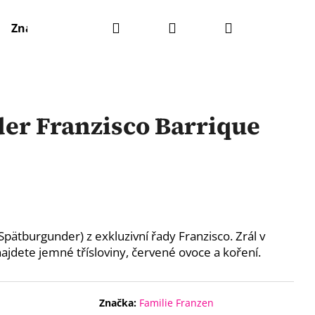
Hledat
Přihlášení
Nákupní
Značky
košík
er Franzisco Barrique
Spätburgunder) z exkluzivní řady Franzisco. Zrál v
najdete jemné třísloviny, červené ovoce a koření.
Značka:
Familie Franzen