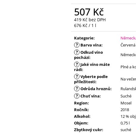
507 Kč
419 Kč bez DPH
Měrná
676 Kč / 1 l
cena:
Kategorie
:
Německá
?
Barva vína
:
Červená
?
Odkud víno
Německ
pochází
:
?
Jaké víno máte
Plné a k
rádi
:
?
Vyberte podle
Na veče
příležitosti
:
?
Odrůda hroznů
:
Rulands
?
Chuť vína
:
Suché
Region
:
Mosel
Ročník
:
2018
Alkohol
:
12 % obj
Objem
:
0,75 l
Zbytkový cukr
:
suché