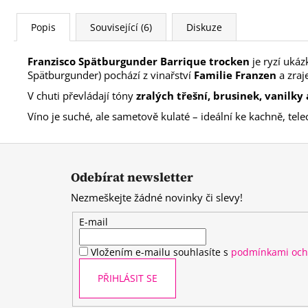
Popis
Související (6)
Diskuze
Franzisco Spätburgunder Barrique trocken
je ryzí ukáz
Spätburgunder) pochází z vinařství
Familie Franzen
a zraj
V chuti převládají tóny
zralých třešní, brusinek, vanilky
Víno je suché, ale sametově kulaté – ideální ke kachně, t
Z
á
Odebírat newsletter
p
Nezmeškejte žádné novinky či slevy!
a
t
E-mail
í
Vložením e-mailu souhlasíte s
podmínkami och
PŘIHLÁSIT SE