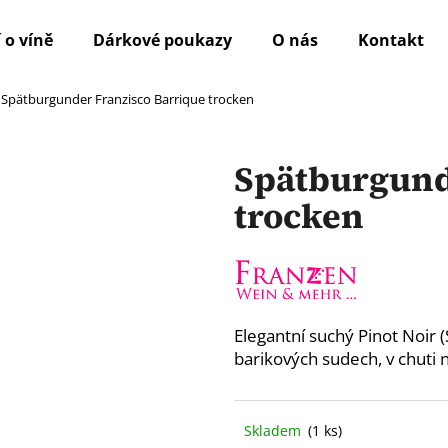
 o víně
Dárkové poukazy
O nás
Kontakt
Spätburgunder Franzisco Barrique trocken
Co potřebujete najít?
Spätburgund
HLEDAT
trocken
Doporučujeme
Elegantní suchý Pinot Noir (
barikových sudech, v chuti 
Skladem
(1 ks)