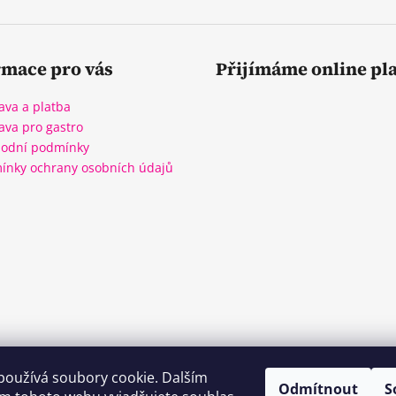
rmace pro vás
Přijímáme online pl
ava a platba
ava pro gastro
odní podmínky
ínky ochrany osobních údajů
WineBox CB
Kozlovna CB
Plzeňka CB
používá soubory cookie. Dalším
Odmítnout
S