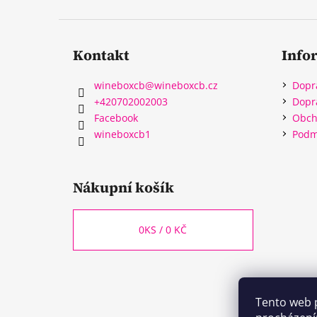
Kontakt
Info
wineboxcb
@
wineboxcb.cz
Dopr
+420702002003
Dopr
Facebook
Obch
wineboxcb1
Podm
Nákupní košík
0
KS /
0 KČ
Tento web 