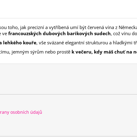
kou toho, jak precizní a vytříbená umí být červená vína z Německ
e ve
francouzských dubových barikových sudech
, což vínu d
 a lehkého kouře
, vše svázané elegantní strukturou a hladkými tř
elecímu, jemným sýrům nebo prostě
k
večeru, kdy máš chuť na ně
rany osobních údajů