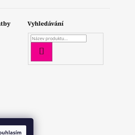
atby
Vyhledávání
HLEDAT
ouhlasím