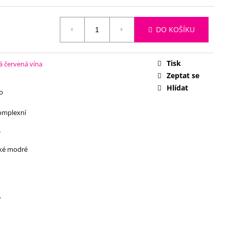
DO KOŠÍKU
Tisk
 červená vína
Zeptat se
Hlídat
o
omplexní
r
ké modré
.