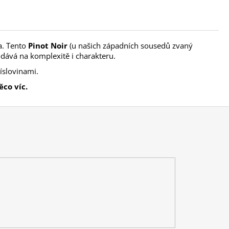
a. Tento
Pinot Noir
(u našich západních sousedů zvaný
odává na komplexitě i charakteru.
íslovinami.
co víc.