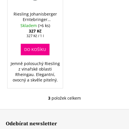
Riesling Johanisberger
Erntebringer
halbtrocken
Skladem
(>6 ks)
327 Kč
Měrná
327 Kč / 1 l
cena:
DO KOŠÍKU
Jemně polosuchý Riesling
z vinařské oblasti
Rheingau. Elegantní,
ovocný a skvěle pitelný.
3
položek celkem
O
v
Z
l
á
á
Odebírat newsletter
d
p