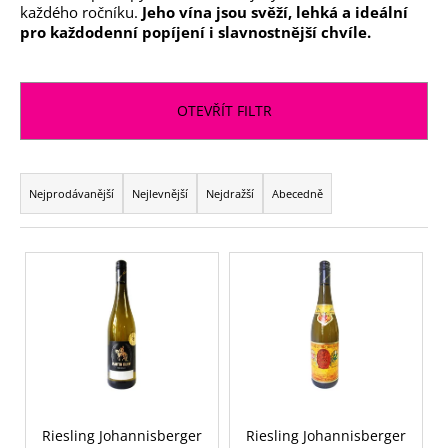
každého ročníku.
Jeho vína jsou svěží, lehká a ideální
a
pro každodenní popíjení i slavnostnější chvíle.
j
í
t
OTEVŘÍT FILTR
?
Ř
a
Nejprodávanější
Nejlevnější
Nejdražší
Abecedně
z
HLEDAT
e
V
n
ý
í
p
D
p
i
o
r
s
p
o
p
o
d
r
r
u
u
o
Riesling Johannisberger
Riesling Johannisberger