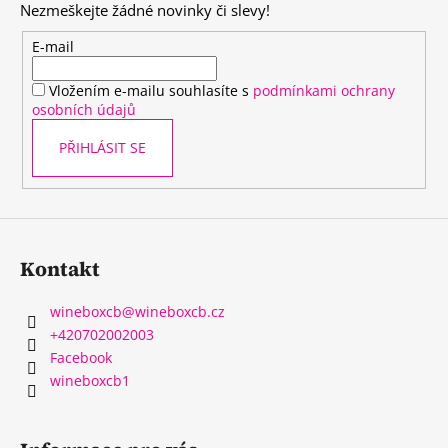
a
Nezmeškejte žádné novinky či slevy!
a
c
t
E-mail
í
í
p
Vložením e-mailu souhlasíte s
podmínkami ochrany
r
osobních údajů
v
k
PŘIHLÁSIT SE
y
v
ý
p
i
Kontakt
s
u
wineboxcb
@
wineboxcb.cz
+420702002003
Facebook
wineboxcb1