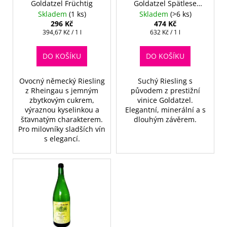
č
k
Goldatzel Früchtig
Goldatzel Spätlese
d
u
Trocken
t
Skladem
(1 ks)
Skladem
(>6 ks)
u
j
296 Kč
474 Kč
ů
k
Měrná
Měrná
394,67 Kč / 1 l
632 Kč / 1 l
e
cena:
cena:
m
t
e
DO KOŠÍKU
DO KOŠÍKU
ů
Ovocný německý Riesling
Suchý Riesling s
z Rheingau s jemným
původem z prestižní
zbytkovým cukrem,
vinice Goldatzel.
výraznou kyselinkou a
Elegantní, minerální a s
šťavnatým charakterem.
dlouhým závěrem.
Pro milovníky sladších vín
s elegancí.