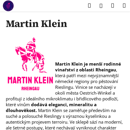
K
Přejít
Hledat
Náku
M
Přihlášení
na
o
obsah
Zpět
Zpět
košík
š
Martin Klein
í
C
k
o
p
o
t
Martin Klein je menší rodinné
ř
vinařství z oblasti Rheingau
,
e
která patří mezi nejvýznamnější
německé regiony pro pěstování
b
Rieslingu. Vinice se nacházejí v
u
okolí města Oestrich-Winkel a
j
profitují z ideálního mikroklimatu i břidlicového podloží,
které vínům
dodává eleganci, mineralitu a
e
dlouhověkost.
Martin Klein se zaměřuje především na
t
suché a polosuché Rieslingy s výraznou kyselinkou a
e
autentickým projevem terroiru. Ve sklepě sází na moderní,
ale šetrné postupy, které nechávají vyniknout charakter
n