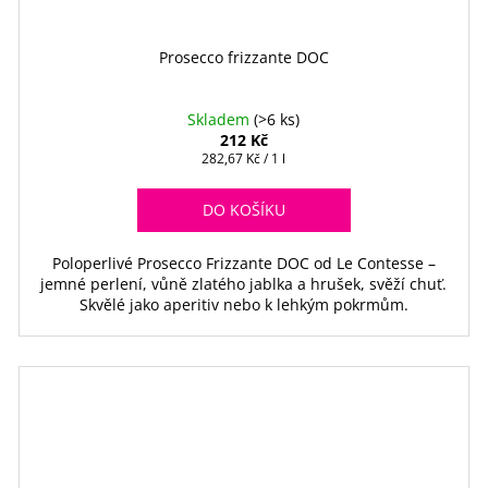
Prosecco frizzante DOC
Skladem
(>6 ks)
212 Kč
Měrná
282,67 Kč / 1 l
cena:
DO KOŠÍKU
Poloperlivé Prosecco Frizzante DOC od Le Contesse –
jemné perlení, vůně zlatého jablka a hrušek, svěží chuť.
Skvělé jako aperitiv nebo k lehkým pokrmům.