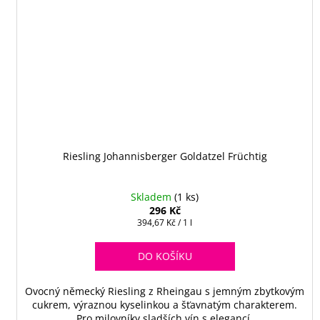
Riesling Johannisberger Goldatzel Früchtig
Skladem
(1 ks)
296 Kč
Měrná
394,67 Kč / 1 l
cena:
DO KOŠÍKU
Ovocný německý Riesling z Rheingau s jemným zbytkovým
cukrem, výraznou kyselinkou a šťavnatým charakterem.
Pro milovníky sladších vín s elegancí.