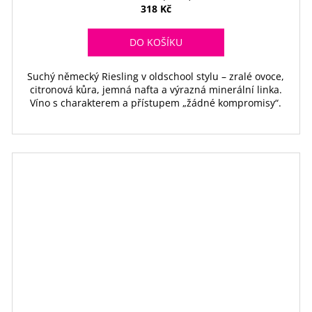
318 Kč
DO KOŠÍKU
Suchý německý Riesling v oldschool stylu – zralé ovoce,
citronová kůra, jemná nafta a výrazná minerální linka.
Víno s charakterem a přístupem „žádné kompromisy“.