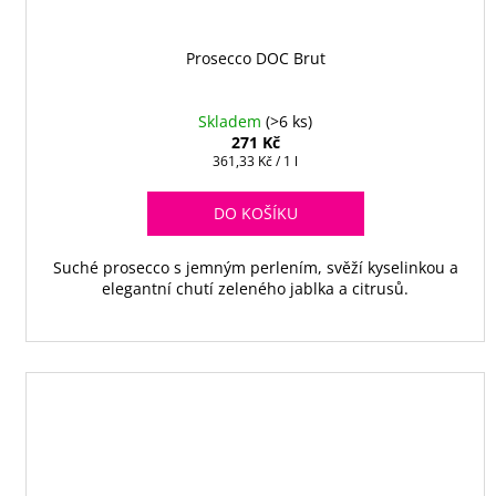
Prosecco DOC Brut
Skladem
(>6 ks)
271 Kč
Měrná
361,33 Kč / 1 l
cena:
DO KOŠÍKU
Suché prosecco s jemným perlením, svěží kyselinkou a
elegantní chutí zeleného jablka a citrusů.