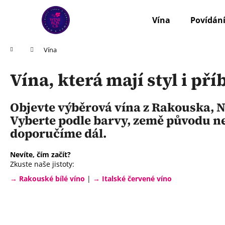
K
Přejít
na
o
Vína
Povídání
obsah
Zpět
Zpět
š
do
do
í
Domů
Vína
k
obchodu
obchodu
Vína, která mají styl i pří
Objevte
výběrová
vína
z
Rakouska,
N
Vyberte
podle
barvy,
země
původu
n
doporučíme
dál.
Nevíte,
čím
začít?
Zkuste
naše
jistoty:
→ Rakouské bílé víno
|
→ Italské červené víno