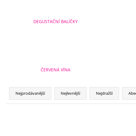
DEGUSTAČNÍ BALÍČKY
ČERVENÁ VÍNA
Ř
a
Nejprodávanější
Nejlevnější
Nejdražší
Abe
z
e
n
í
p