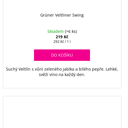
Grüner Veltliner Swing
Skladem
(>6 ks)
219 Kč
Měrná
292 Kč / 1 l
cena:
DO KOŠÍKU
Suchý Veltlín s vůní zeleného jablka a bílého pepře. Lehké,
svěží víno na každý den.