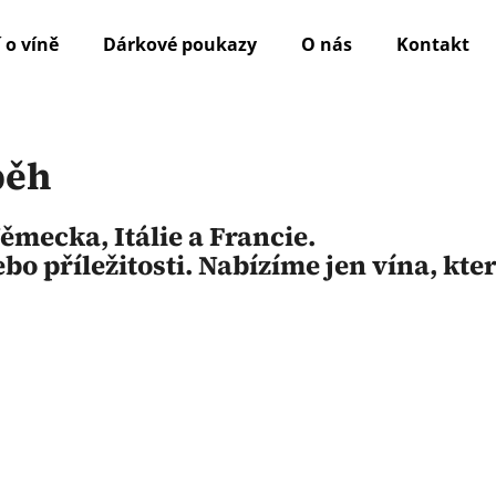
 o víně
Dárkové poukazy
O nás
Kontakt
Co potřebujete najít?
běh
HLEDAT
ěmecka,
Itálie
a
Francie
.
ebo
příležitosti.
Nabízíme
jen
vína,
kte
Doporučujeme