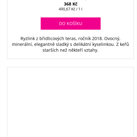
368 Kč
Měrná
490,67 Kč / 1 l
cena:
DO KOŠÍKU
Ryzlink z břidlicových teras, ročník 2018. Ovocný,
minerální, elegantně sladký s delikátní kyselinkou. Z keřů
starších než někteří vztahy.