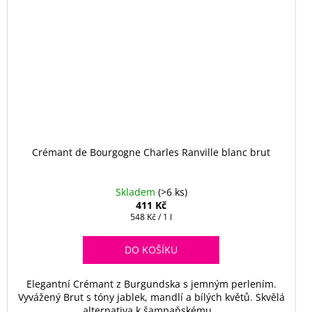
Crémant de Bourgogne Charles Ranville blanc brut
Skladem
(>6 ks)
411 Kč
Měrná
548 Kč / 1 l
cena:
DO KOŠÍKU
Elegantní Crémant z Burgundska s jemným perlením.
Vyvážený Brut s tóny jablek, mandlí a bílých květů. Skvělá
alternativa k šampaňskému.