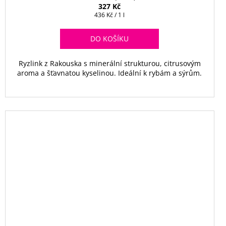
327 Kč
Měrná
436 Kč / 1 l
cena:
DO KOŠÍKU
Ryzlink z Rakouska s minerální strukturou, citrusovým
aroma a šťavnatou kyselinou. Ideální k rybám a sýrům.