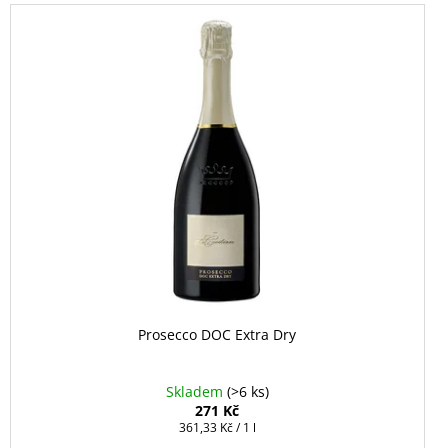
Prosecco DOC Extra Dry
Skladem
(>6 ks)
271 Kč
Měrná
361,33 Kč / 1 l
cena: