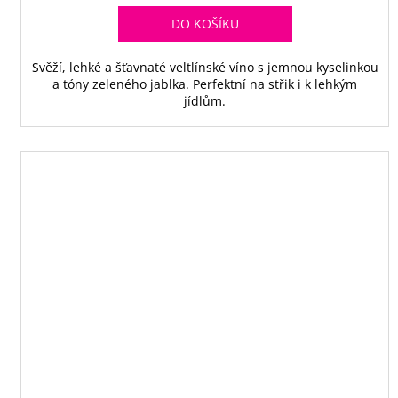
DO KOŠÍKU
Svěží, lehké a šťavnaté veltlínské víno s jemnou kyselinkou
a tóny zeleného jablka. Perfektní na střik i k lehkým
jídlům.