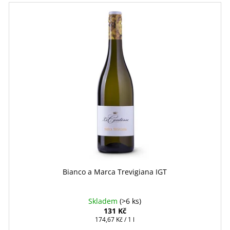
Bianco a Marca Trevigiana IGT
Skladem
(>6 ks)
131 Kč
Měrná
174,67 Kč / 1 l
cena: