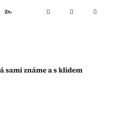
Hledat
Přihlášení
Nákupní
Značky
košík
rá
sami
známe
a
s
klidem