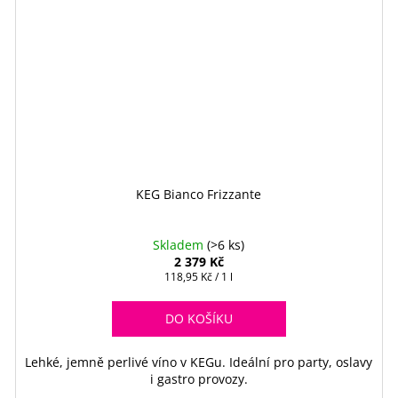
KEG Bianco Frizzante
Skladem
(>6 ks)
2 379 Kč
Měrná
118,95 Kč / 1 l
cena:
DO KOŠÍKU
Lehké, jemně perlivé víno v KEGu. Ideální pro party, oslavy
i gastro provozy.