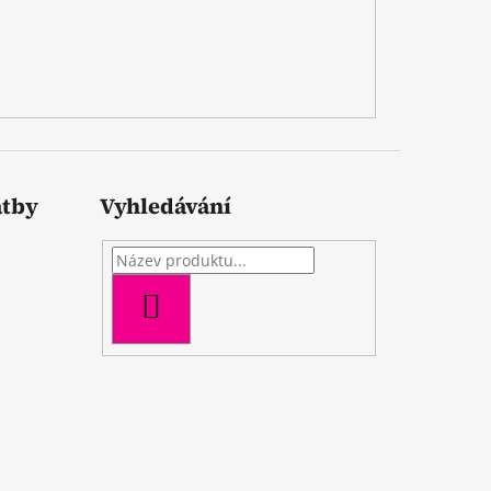
atby
Vyhledávání
HLEDAT