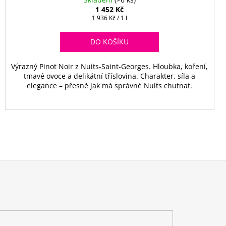
1 452 Kč
Měrná
1 936 Kč / 1 l
cena:
DO KOŠÍKU
Výrazný Pinot Noir z Nuits-Saint-Georges. Hloubka, koření,
tmavé ovoce a delikátní tříslovina. Charakter, síla a
elegance – přesně jak má správné Nuits chutnat.