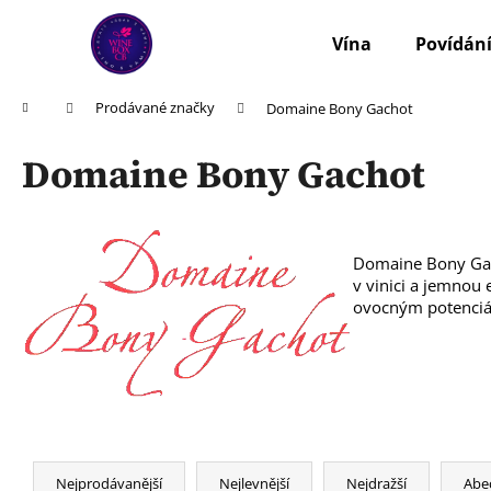
K
Přejít
na
o
Vína
Povídání
obsah
Zpět
Zpět
š
do
do
í
Domů
Prodávané značky
Domaine Bony Gachot
k
obchodu
obchodu
Domaine Bony Gachot
Domaine Bony Gach
v vinici a jemnou
ovocným potenciál
Ř
a
Nejprodávanější
Nejlevnější
Nejdražší
Abe