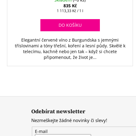
835 Kč
Měrná
1 113,33 Kč / 1 l
cena:
DO KOŠÍKU
Elegantní červené víno z Burgundska s jemnými
tříslovinami a tóny třešní, koření a lesní půdy. Skvělé k
telecímu, kachně nebo jen tak – když si chcete
připomenout, že život je...
Z
á
Odebírat newsletter
p
Nezmeškejte žádné novinky či slevy!
a
t
E-mail