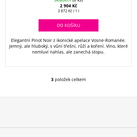
2 904 Kč
Měrná
3 872 Kč / 1 l
cena:
DO KOŠÍKU
Elegantní Pinot Noir z ikonické apelace Vosne-Romanée.
Jemný, ale hluboký, s vůní třešní, růží a koření. Víno, které
nemluví nahlas, ale zanechá stopu.
3
položek celkem
O
v
l
á
d
a
c
í
p