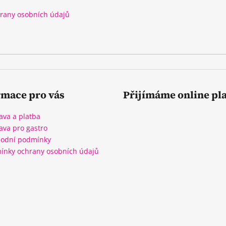
r
rany osobních údajů
v
k
y
v
ý
p
i
rmace pro vás
Přijímáme online pl
s
u
ava a platba
ava pro gastro
odní podmínky
ínky ochrany osobních údajů