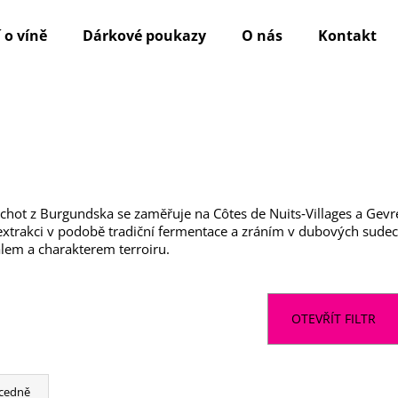
 o víně
Dárkové poukazy
O nás
Kontakt
Co potřebujete najít?
HLEDAT
ot z Burgundska se zaměřuje na Côtes de Nuits‑Villages a Gevrey
 extrakci v podobě tradiční fermentace a zráním v dubových sude
Doporučujeme
em a charakterem terroiru.
OTEVŘÍT FILTR
cedně