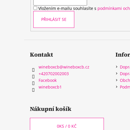
í
Vložením e-mailu souhlasíte s
podmínkami och
PŘIHLÁSIT SE
Kontakt
Info
wineboxcb
@
wineboxcb.cz
Dopr
+420702002003
Dopr
Facebook
Obch
wineboxcb1
Podm
Nákupní košík
0
KS /
0 KČ