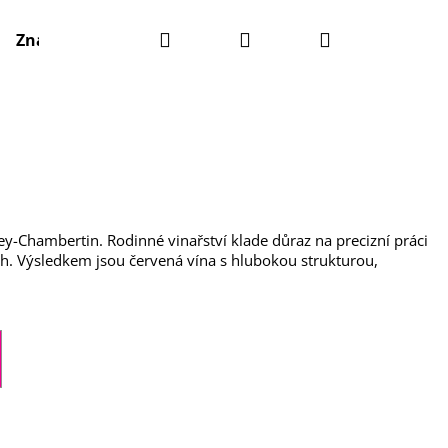
Hledat
Přihlášení
Nákupní
Značky
košík
-Chambertin. Rodinné vinařství klade důraz na precizní práci
ch. Výsledkem jsou červená vína s hlubokou strukturou,