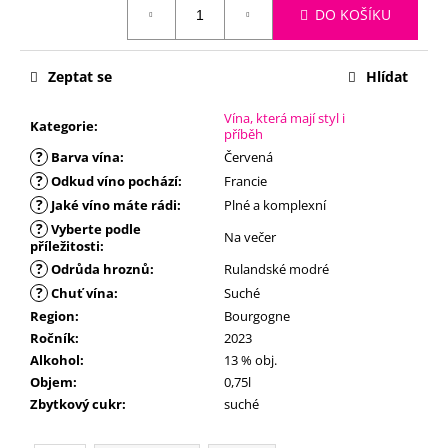
č
DO KOŠÍKU
u
j
e
Zeptat se
Hlídat
m
e
Vína, která mají styl i
Kategorie
:
příběh
?
Barva vína
:
Červená
?
Odkud víno pochází
:
Francie
?
Jaké víno máte rádi
:
Plné a komplexní
?
Vyberte podle
Na večer
příležitosti
:
?
Odrůda hroznů
:
Rulandské modré
?
Chuť vína
:
Suché
Region
:
Bourgogne
Ročník
:
2023
Alkohol
:
13 % obj.
Objem
:
0,75l
Zbytkový cukr
:
suché