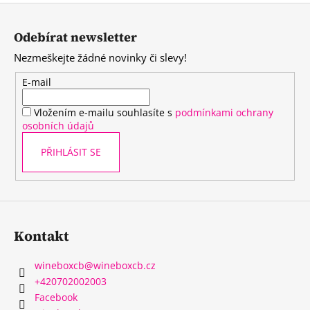
Z
á
Odebírat newsletter
p
Nezmeškejte žádné novinky či slevy!
a
t
E-mail
í
Vložením e-mailu souhlasíte s
podmínkami ochrany
osobních údajů
PŘIHLÁSIT SE
Kontakt
wineboxcb
@
wineboxcb.cz
+420702002003
Facebook