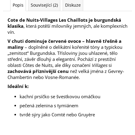
Popis
Související (2)
Diskuze
Cote de Nuits-Villages Les Chaillots je burgundská
klasika
, která potěší milovníky jemných, ale komplexních
vín.
V chuti dominuje červené ovoce – hlavně třešně a
maliny
– doplněné o delikátní kořenité tóny a typickou
„zemitost“ Burgundska. Třísloviny jsou uhlazené, tělo
střední, závěr dlouhý a elegantní. Pochází z prestižní
oblasti Côtes de Nuits, ale díky označení
Villages
si
zachovává příznivější cenu
než velká jména z Gevrey-
Chambertin nebo Vosne-Romanée.
Ideální k:
kachní prsíčko se švestkovou omáčkou
pečená zelenina s tymiánem
tvrdé sýry jako Comté nebo Gruyère