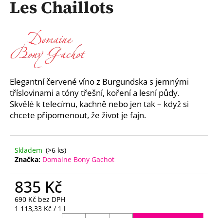
Les Chaillots
a
j
í
t
?
Elegantní červené víno z Burgundska s jemnými
tříslovinami a tóny třešní, koření a lesní půdy.
Skvělé k telecímu, kachně nebo jen tak – když si
HLEDAT
chcete připomenout, že život je fajn.
Skladem
(>6 ks)
D
Značka:
Domaine Bony Gachot
o
p
835 Kč
o
r
690 Kč bez DPH
u
Měrná
1 113,33 Kč / 1 l
cena: