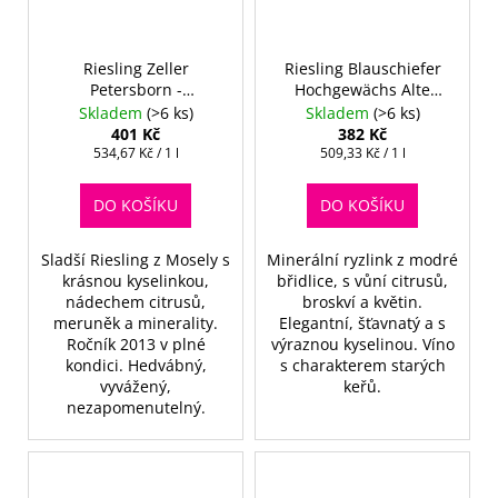
Riesling Zeller
Riesling Blauschiefer
Petersborn -
Hochgewächs Alte
Kapertchen 2013 -
Reben 2020
Skladem
(>6 ks)
Skladem
(>6 ks)
Spätlese
401 Kč
382 Kč
Měrná
Měrná
534,67 Kč / 1 l
509,33 Kč / 1 l
cena:
cena:
DO KOŠÍKU
DO KOŠÍKU
Sladší Riesling z Mosely s
Minerální ryzlink z modré
krásnou kyselinkou,
břidlice, s vůní citrusů,
nádechem citrusů,
broskví a květin.
meruněk a minerality.
Elegantní, šťavnatý a s
Ročník 2013 v plné
výraznou kyselinou. Víno
kondici. Hedvábný,
s charakterem starých
vyvážený,
keřů.
nezapomenutelný.