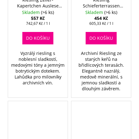
Kapertchen Auslese
Schieferterrassen
2010
Spätlese 2005 - Alte
Skladem
(>6 ks)
Skladem
(>6 ks)
Reben
557 Kč
454 Kč
Měrná
Měrná
742,67 Kč / 1 l
605,33 Kč / 1 l
cena:
cena:
DO KOŠÍKU
DO KOŠÍKU
Vyzrálý riesling s
Archivní Riesling ze
noblesní sladkostí,
starých keřů na
medovými tóny a jemným
břidlicových terasách.
botrytickým dotekem.
Elegantně nazrálý,
Lahůdka pro milovníky
medově minerální, s
archivních vín.
jemnou sladkostí a
dlouhým závěrem.