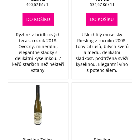
č
ů
k
Měrná
Měrná
490,67 Kč / 1 l
534,67 Kč / 1 l
u
cena:
cena:
t
j
DO KOŠÍKU
DO KOŠÍKU
e
ů
m
e
Ryzlink z břidlicových
Ušlechtilý moselský
teras, ročník 2018.
Riesling z ročníku 2008.
Ovocný, minerální,
Tóny citrusů, bílých květů
elegantně sladký s
a medu, delikátní
delikátní kyselinkou. Z
sladkost, podtržená svěží
keřů starších než někteří
kyselinou. Elegantní víno
vztahy.
s potenciálem.
Riesling Zeller-
Riesling