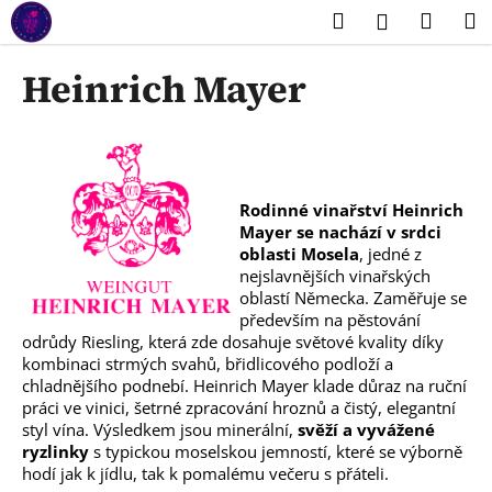
K
Přejít
Hledat
Náku
M
Přihlášení
na
o
obsah
Zpět
Zpět
košík
š
Heinrich Mayer
í
C
k
o
p
o
Rodinné vinařství Heinrich
t
Mayer se nachází v srdci
oblasti Mosela
, jedné z
ř
nejslavnějších vinařských
e
oblastí Německa. Zaměřuje se
b
především na pěstování
odrůdy Riesling, která zde dosahuje světové kvality díky
u
kombinaci strmých svahů, břidlicového podloží a
j
chladnějšího podnebí. Heinrich Mayer klade důraz na ruční
e
práci ve vinici, šetrné zpracování hroznů a čistý, elegantní
t
styl vína. Výsledkem jsou minerální,
svěží a vyvážené
ryzlinky
s typickou moselskou jemností, které se výborně
e
hodí jak k jídlu, tak k pomalému večeru s přáteli.
n