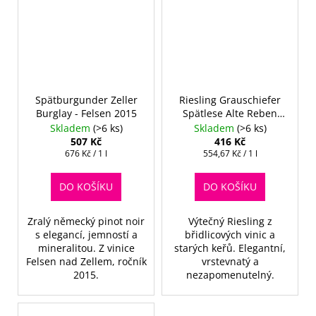
Spätburgunder Zeller
Riesling Grauschiefer
Burglay - Felsen 2015
Spätlese Alte Reben
2020
Skladem
(>6 ks)
Skladem
(>6 ks)
507 Kč
416 Kč
Měrná
Měrná
676 Kč / 1 l
554,67 Kč / 1 l
cena:
cena:
DO KOŠÍKU
DO KOŠÍKU
Zralý německý pinot noir
Výtečný Riesling z
s elegancí, jemností a
břidlicových vinic a
mineralitou. Z vinice
starých keřů. Elegantní,
Felsen nad Zellem, ročník
vrstevnatý a
2015.
nezapomenutelný.