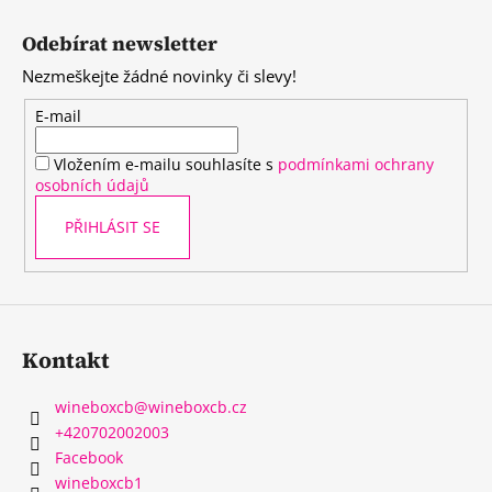
Z
l
á
á
Odebírat newsletter
d
p
a
Nezmeškejte žádné novinky či slevy!
a
c
t
E-mail
í
í
p
Vložením e-mailu souhlasíte s
podmínkami ochrany
r
osobních údajů
v
k
PŘIHLÁSIT SE
y
v
ý
p
i
Kontakt
s
u
wineboxcb
@
wineboxcb.cz
+420702002003
Facebook
wineboxcb1