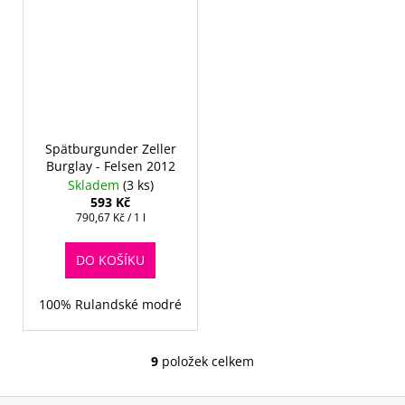
Spätburgunder Zeller
Burglay - Felsen 2012
Skladem
(3 ks)
593 Kč
Měrná
790,67 Kč / 1 l
cena:
DO KOŠÍKU
100% Rulandské modré
9
položek celkem
O
v