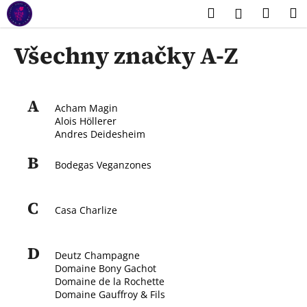
K
Přejít
Hledat
Náku
M
Přihlášení
na
o
obsah
Zpět
Zpět
košík
š
Všechny značky A-Z
í
C
k
o
A
p
Acham Magin
Alois Höllerer
o
Andres Deidesheim
t
B
ř
Bodegas Veganzones
e
b
C
Casa Charlize
u
j
e
D
Deutz Champagne
t
Domaine Bony Gachot
Domaine de la Rochette
e
Domaine Gauffroy & Fils
n