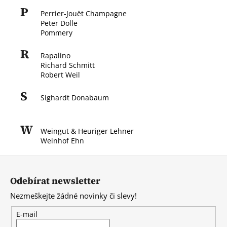
č
P
u
Perrier-Jouët Champagne
j
Peter Dolle
Pommery
e
m
R
Rapalino
e
Richard Schmitt
Robert Weil
S
Sighardt Donabaum
W
Weingut & Heuriger Lehner
Weinhof Ehn
Z
á
Odebírat newsletter
p
Nezmeškejte žádné novinky či slevy!
a
t
E-mail