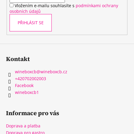
í
Vložením e-mailu souhlasíte s
podmínkami ochrany
osobních údajů
PŘIHLÁSIT SE
Kontakt
wineboxcb
@
wineboxcb.cz
+420702002003
Facebook
wineboxcb1
Informace pro vás
Doprava a platba
Doprava pro gastro