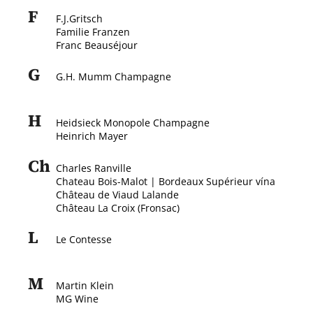
F
a
F.J.Gritsch
j
Familie Franzen
Franc Beauséjour
í
t
G
G.H. Mumm Champagne
?
H
Heidsieck Monopole Champagne
Heinrich Mayer
Ch
HLEDAT
Charles Ranville
Chateau Bois-Malot | Bordeaux Supérieur vína
Château de Viaud Lalande
Château La Croix (Fronsac)
D
L
o
Le Contesse
p
o
M
r
Martin Klein
u
MG Wine