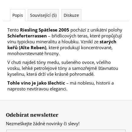
Popis
Související (5)
Diskuze
Tento
Riesling Spätlese 2005
pochází z unikátní polohy
Schieferterrassen
– břidlicových teras, které propůjčují
vínu typickou mineralitu a hloubku. Vznikl ze
starých
keřů (Alte Reben)
, které produkují koncentrované,
mnohovrstevnaté hrozny.
V chuti najdeš tóny medu, sušeného ovoce, včelího
vosku, lehké petrolejové tóny a samozřejmě šťavnatou
kyselinu, která drží vše krásně pohromadě.
Tohle víno je jako šlechtic
– má noblesu, historii a
naprosto nevtíravou eleganci.
Z
á
Odebírat newsletter
p
Nezmeškejte žádné novinky či slevy!
a