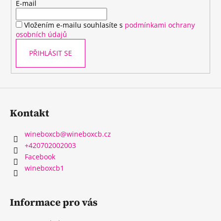
t
E-mail
í
Vložením e-mailu souhlasíte s
podmínkami ochrany
osobních údajů
PŘIHLÁSIT SE
Kontakt
wineboxcb
@
wineboxcb.cz
+420702002003
Facebook
wineboxcb1
Informace pro vás