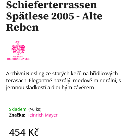
Schieferterrassen
a
Spätlese 2005 - Alte
j
í
Reben
t
?
HLEDAT
Archivní Riesling ze starých keřů na břidlicových
terasách. Elegantně nazrálý, medově minerální, s
jemnou sladkostí a dlouhým závěrem.
D
o
Skladem
(>6 ks)
p
Značka:
Heinrich Mayer
o
r
454 Kč
u