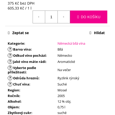
č
375 Kč bez DPH
u
Měrná
605,33 Kč / 1 l
j
cena:
DO KOŠÍKU
e
m
e
Zeptat se
Hlídat
Kategorie
:
Německá bílá vína
?
Barva vína
:
Bílá
?
Odkud víno pochází
:
Německo
?
Jaké víno máte rádi
:
Aromatické
?
Vyberte podle
Na večer
příležitosti
:
?
Odrůda hroznů
:
Ryzlink rýnský
?
Chuť vína
:
Suché
Region
:
Mosel
Ročník
:
2005
Alkohol
:
12 % obj.
Objem
:
0,75 l
Zbytkový cukr
:
suché