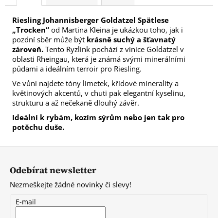
Riesling Johannisberger Goldatzel Spätlese
„Trocken“
od Martina Kleina je ukázkou toho, jak i
pozdní sběr může být
krásně suchý a šťavnatý
zároveň.
Tento Ryzlink pochází z vinice Goldatzel v
oblasti Rheingau, která je známá svými minerálními
půdami a ideálním terroir pro Riesling.
Ve vůni najdete tóny limetek, křídové minerality a
květinových akcentů, v chuti pak elegantní kyselinu,
strukturu a až nečekaně dlouhý závěr.
Ideální k rybám, kozím sýrům nebo jen tak pro
potěchu duše.
Z
á
Odebírat newsletter
p
Nezmeškejte žádné novinky či slevy!
a
t
E-mail
í