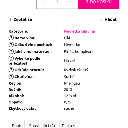
č
DO KOŠÍKU
u
j
e
Zeptat se
Hlídat
m
Kategorie
:
Německá bílá vína
e
?
Barva vína
:
Bílá
?
Odkud víno pochází
:
Německo
?
Jaké víno máte rádi
:
Plné a komplexní
?
Vyberte podle
Na večer
příležitosti
:
?
Odrůda hroznů
:
Ryzlink rýnský
?
Chuť vína
:
Suché
Region
:
Rheingau
Ročník
:
2013
Alkohol
:
12 % obj.
Objem
:
0,75 l
Zbytkový cukr
:
suché
Popis
Související (2)
Diskuze