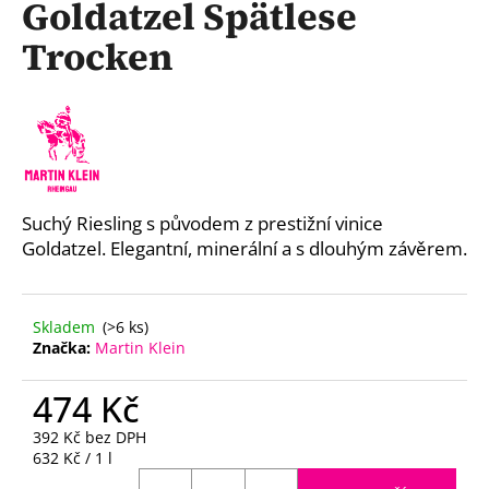
Goldatzel Spätlese
a
Trocken
j
í
t
?
Suchý Riesling s původem z prestižní vinice
Goldatzel. Elegantní, minerální a s dlouhým závěrem.
HLEDAT
Skladem
(>6 ks)
D
Značka:
Martin Klein
o
p
474 Kč
o
392 Kč bez DPH
r
Měrná
632 Kč / 1 l
u
cena: