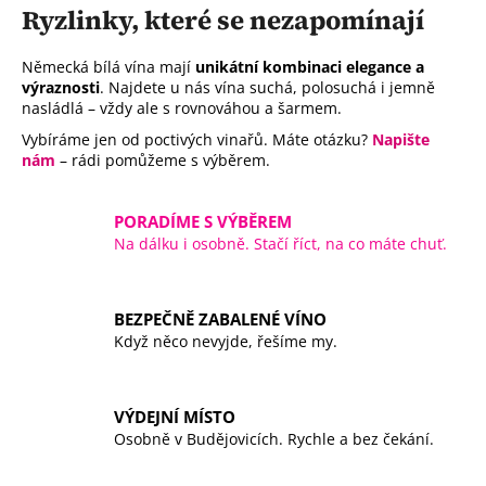
v
Ryzlinky, které se nezapomínají
a
á
c
n
í
Německá bílá vína mají
unikátní kombinaci elegance a
í
p
výraznosti
. Najdete u nás vína suchá, polosuchá i jemně
nasládlá – vždy ale s rovnováhou a šarmem.
r
v
Vybíráme jen od poctivých vinařů. Máte otázku?
Napište
k
nám
– rádi pomůžeme s výběrem.
y
v
PORADÍME S VÝBĚREM
ý
Na dálku i osobně. Stačí říct, na co máte chuť.
p
i
s
BEZPEČNĚ ZABALENÉ VÍNO
u
Když něco nevyjde, řešíme my.
VÝDEJNÍ MÍSTO
Osobně v Budějovicích. Rychle a bez čekání.