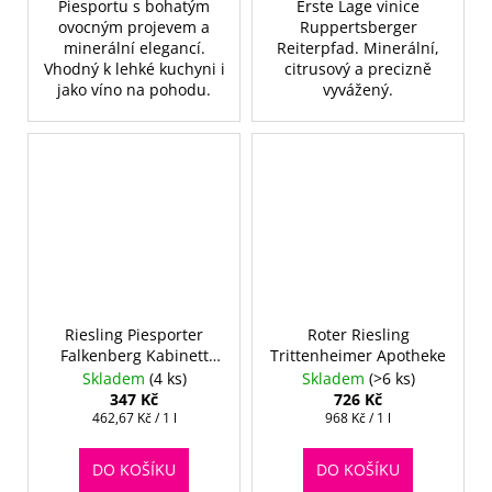
Piesportu s bohatým
Erste Lage vinice
ovocným projevem a
Ruppertsberger
minerální elegancí.
Reiterpfad. Minerální,
Vhodný k lehké kuchyni i
citrusový a precizně
jako víno na pohodu.
vyvážený.
Riesling Piesporter
Roter Riesling
Falkenberg Kabinett
Trittenheimer Apotheke
trocken
Skladem
(4 ks)
Skladem
(>6 ks)
347 Kč
726 Kč
Měrná
Měrná
462,67 Kč / 1 l
968 Kč / 1 l
cena:
cena:
DO KOŠÍKU
DO KOŠÍKU