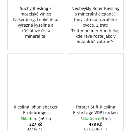
Suchý Riesling z
Neobvyklý Roter Riesling
moselské vinice
s minerální elegancí,
Falkenberg. Lehké tělo,
tóny citrusů a zralého
výrazná kyselina a
ovoce. Z trati
křišťálově čistá
Trittenheimer Apotheke,
mineralita.
kde réva roste jako v
botanické zahradě.
Riesling Johanisberger
Forster Stift Riesling
Erntebringer
Erste Lage VDP trocken
halbtrocken
Skladem
(>6 ks)
Skladem
(>6 ks)
327 Kč
478 Kč
Měrná
Měrná
327 Kč / 1 l
637,33 Kč / 1 l