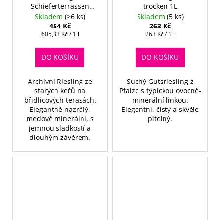
Schieferterrassen
trocken 1L
Spätlese 2005 - Alte
Skladem
(>6 ks)
Skladem
(5 ks)
Reben
454 Kč
263 Kč
Měrná
Měrná
605,33 Kč / 1 l
263 Kč / 1 l
cena:
cena:
DO KOŠÍKU
DO KOŠÍKU
Archivní Riesling ze
Suchý Gutsriesling z
starých keřů na
Pfalze s typickou ovocně-
břidlicových terasách.
minerální linkou.
Elegantně nazrálý,
Elegantní, čistý a skvěle
medově minerální, s
pitelný.
jemnou sladkostí a
dlouhým závěrem.