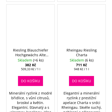
Riesling Blauschiefer
Rheingau Riesling
Hochgewächs Alte
Charta
Reben 2020
Skladem
(>6 ks)
Skladem
(6 ks)
382 Kč
711 Kč
Měrná
Měrná
509,33 Kč / 1 l
948 Kč / 1 l
cena:
cena:
DO KOŠÍKU
DO KOŠÍKU
Minerální ryzlink z modré
Elegantní a minerální
břidlice, s vůní citrusů,
ryzlink z prestižní
broskví a květin.
apelace Charta v srdci
Elegantní, šťavnatý a s
Rheingau. Skvěle suchý,