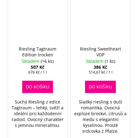
Riesling Tagtraum
Riesling Sweetheart
Edition trocken
VDP
Skladem
(>6 ks)
Skladem
(1 ks)
507 Kč
386 Kč
Měrná
Měrná
676 Kč / 1 l
514,67 Kč / 1 l
cena:
cena:
DO KOŠÍKU
DO KOŠÍKU
Suchý Riesling z edice
Sladký riesling s duší
Tagtraum – lehký, svěží a
romantika. Ovocná
ideální pro každodenní
exploze broskví, citrusů a
radost. Ovocný charakter
medu s elegantní
s jemnou mineralitou.
kyselinou. Prostě
srdcovka z Pfalze.