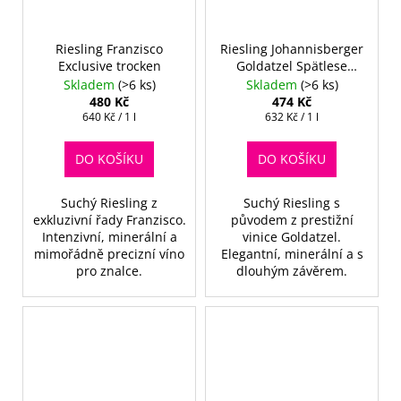
Riesling Franzisco
Riesling Johannisberger
Exclusive trocken
Goldatzel Spätlese
Trocken
Skladem
(>6 ks)
Skladem
(>6 ks)
480 Kč
474 Kč
Měrná
Měrná
640 Kč / 1 l
632 Kč / 1 l
cena:
cena:
DO KOŠÍKU
DO KOŠÍKU
Suchý Riesling z
Suchý Riesling s
exkluzivní řady Franzisco.
původem z prestižní
Intenzivní, minerální a
vinice Goldatzel.
mimořádně precizní víno
Elegantní, minerální a s
pro znalce.
dlouhým závěrem.