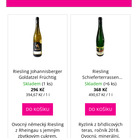
í
a
p
j
V
r
í
ý
o
t
p
d
?
i
u
s
k
p
t
r
ů
o
Riesling Johannisberger
Riesling
HLEDAT
Goldatzel Früchtig
Schieferterrassen
d
Spätlese 2018 - Alte
Skladem
(1 ks)
Skladem
(>6 ks)
u
Reben
296 Kč
368 Kč
k
Měrná
Měrná
394,67 Kč / 1 l
490,67 Kč / 1 l
D
cena:
cena:
t
o
DO KOŠÍKU
DO KOŠÍKU
ů
p
o
Ovocný německý Riesling
Ryzlink z břidlicových
r
z Rheingau s jemným
teras, ročník 2018.
u
zbytkovým cukrem,
Ovocný, minerální,