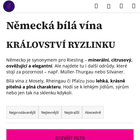
K
Přejít
Hledat
Náku
M
Přihlášení
na
o
obsah
Zpět
Zpět
košík
š
Německá bílá vína
í
C
k
o
KRÁLOVSTVÍ RYZLINKU
p
o
Německo je synonymem pro Riesling –
minerální, citrusový,
t
osvěžující a elegantní
. Ale najdete tu i další odrůdy, které
stojí za pozornost – např. Müller-Thurgau nebo Silvaner.
ř
e
Bílá vína z Mosely, Rheingau či Pfalzu jsou
lehká, krásně
pitelná a plná charakteru
. Hodí se k lehkým jídlům, sýrům
b
nebo jen tak na sklenku kdykoli.
u
Ř
j
a
Nejprodávanější
Nejlevnější
Nejdražší
Abecedně
e
z
t
e
e
n
n
OTEVŘÍT FILTR