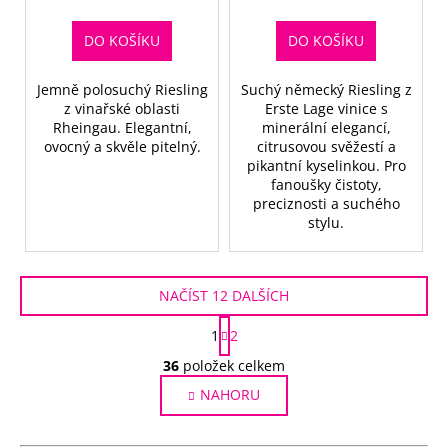
cena:
cena:
DO KOŠÍKU
DO KOŠÍKU
Jemně polosuchý Riesling
Suchý německý Riesling z
z vinařské oblasti
Erste Lage vinice s
Rheingau. Elegantní,
minerální elegancí,
ovocný a skvěle pitelný.
citrusovou svěžestí a
pikantní kyselinkou. Pro
fanoušky čistoty,
preciznosti a suchého
stylu.
NAČÍST 12 DALŠÍCH
S
1
2
t
O
r
36
položek celkem
v
á
NAHORU
l
n
k
á
o
d