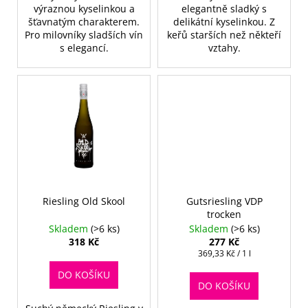
č
výraznou kyselinkou a
elegantně sladký s
u
šťavnatým charakterem.
delikátní kyselinkou. Z
j
Pro milovníky sladších vín
keřů starších než někteří
e
s elegancí.
vztahy.
m
e
Riesling Old Skool
Gutsriesling VDP
trocken
Skladem
(>6 ks)
Skladem
(>6 ks)
318 Kč
277 Kč
Měrná
369,33 Kč / 1 l
cena:
DO KOŠÍKU
DO KOŠÍKU