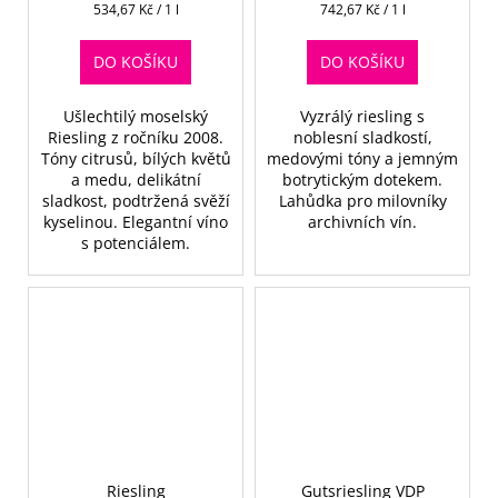
Měrná
Měrná
534,67 Kč / 1 l
742,67 Kč / 1 l
cena:
cena:
DO KOŠÍKU
DO KOŠÍKU
Ušlechtilý moselský
Vyzrálý riesling s
Riesling z ročníku 2008.
noblesní sladkostí,
Tóny citrusů, bílých květů
medovými tóny a jemným
a medu, delikátní
botrytickým dotekem.
sladkost, podtržená svěží
Lahůdka pro milovníky
kyselinou. Elegantní víno
archivních vín.
s potenciálem.
Riesling
Gutsriesling VDP