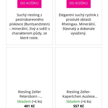
DO KOŠÍKU
DO KOŠÍKU
Suchý riesling z
Elegantní suchý ryzlink z
pestrobarevného
proslulé oblasti
pískovce (Buntsandstein)
Rheingau. Minerální,
– minerální, živý a svěží s
šťavnatý a dokonale
charakterem půdy, ze
vyvážený.
které roste.
Riesling Zeller
Riesling Zeller-
Petersborn -
Kapertchen Auslese
Kapertchen 2008 -
2010
Skladem
(>6 ks)
Skladem
(>6 ks)
Spätlese
401 Kč
557 Kč