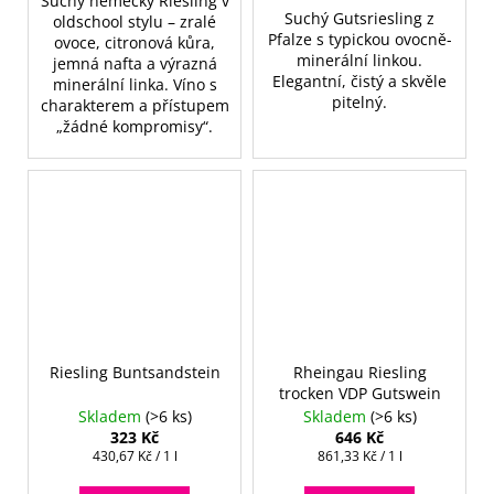
Suchý německý Riesling v
Suchý Gutsriesling z
oldschool stylu – zralé
Pfalze s typickou ovocně-
ovoce, citronová kůra,
minerální linkou.
jemná nafta a výrazná
Elegantní, čistý a skvěle
minerální linka. Víno s
pitelný.
charakterem a přístupem
„žádné kompromisy“.
Riesling Buntsandstein
Rheingau Riesling
trocken VDP Gutswein
Skladem
(>6 ks)
Skladem
(>6 ks)
323 Kč
646 Kč
Měrná
Měrná
430,67 Kč / 1 l
861,33 Kč / 1 l
cena:
cena: