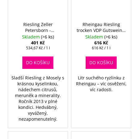
Riesling Zeller
Rheingau Riesling
Petersborn -
trocken VDP Gutswein 1
Kapertchen 2013 -
l
Skladem
(>6 ks)
Skladem
(>6 ks)
Spätlese
401 Kč
616 Kč
Měrná
Měrná
534,67 Kč / 1 l
616 Kč / 1 l
cena:
cena:
DO KOŠÍKU
DO KOŠÍKU
Sladší Riesling z Mosely s
Litr suchého ryzlinku z
krásnou kyselinkou,
Rheingau – víc osvěžení,
nádechem citrusů,
víc radosti.
meruněk a minerality.
Ročník 2013 v plné
kondici. Hedvábný,
vyvážený,
nezapomenutelný.