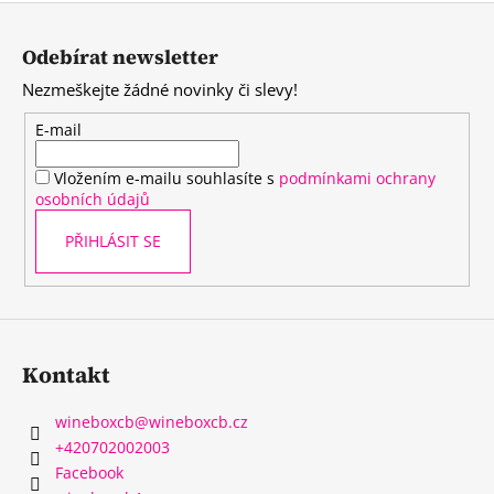
Z
á
Odebírat newsletter
p
Nezmeškejte žádné novinky či slevy!
a
t
E-mail
í
Vložením e-mailu souhlasíte s
podmínkami ochrany
osobních údajů
PŘIHLÁSIT SE
Kontakt
wineboxcb
@
wineboxcb.cz
+420702002003
Facebook