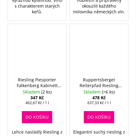
výraznou kyselinou. Víno
noblesní a připravený
s charakterem starých
okouzlit každého
keřů.
milovníka německých vín.
Riesling Piesporter
Ruppertsberger
Falkenberg Kabinett
Reiterpfad Riesling
feinherb
Erste Lage VDP trocken
Skladem
(2 ks)
Skladem
(>6 ks)
347 Kč
478 Kč
Měrná
Měrná
462,67 Kč / 1 l
637,33 Kč / 1 l
cena:
cena:
DO KOŠÍKU
DO KOŠÍKU
Lehce nasládlý Riesling z
Elegantní suchý riesling z