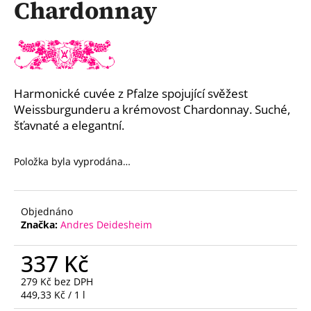
Chardonnay
a
j
í
t
?
Harmonické cuvée z Pfalze spojující svěžest
Weissburgunderu a krémovost Chardonnay. Suché,
šťavnaté a elegantní.
HLEDAT
Položka byla vyprodána…
Objednáno
D
Značka:
Andres Deidesheim
o
p
337 Kč
o
r
279 Kč bez DPH
Měrná
449,33 Kč / 1 l
u
cena: