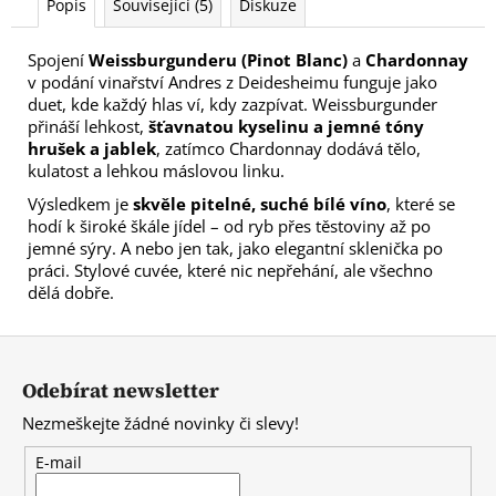
Popis
Související (5)
Diskuze
Spojení
Weissburgunderu (Pinot Blanc)
a
Chardonnay
v podání vinařství Andres z Deidesheimu funguje jako
duet, kde každý hlas ví, kdy zazpívat. Weissburgunder
přináší lehkost,
šťavnatou kyselinu a jemné tóny
hrušek a jablek
, zatímco Chardonnay dodává tělo,
kulatost a lehkou máslovou linku.
Výsledkem je
skvěle pitelné, suché bílé víno
, které se
hodí k široké škále jídel – od ryb přes těstoviny až po
jemné sýry. A nebo jen tak, jako elegantní sklenička po
práci. Stylové cuvée, které nic nepřehání, ale všechno
dělá dobře.
Z
á
Odebírat newsletter
p
Nezmeškejte žádné novinky či slevy!
a
t
E-mail
í