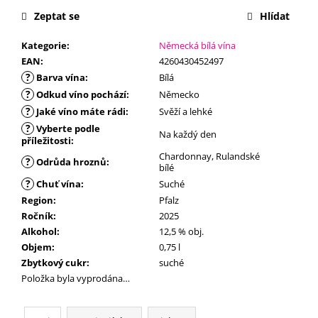
č
u
Zeptat se
Hlídat
j
Kategorie
:
Německá bílá vína
e
EAN
:
4260430452497
m
?
Barva vína
:
Bílá
e
?
Odkud víno pochází
:
Německo
?
Jaké víno máte rádi
:
Svěží a lehké
?
Vyberte podle
Na každý den
příležitosti
:
Chardonnay, Rulandské
?
Odrůda hroznů
:
bílé
?
Chuť vína
:
Suché
Region
:
Pfalz
Ročník
:
2025
Alkohol
:
12,5 % obj.
Objem
:
0,75 l
Zbytkový cukr
:
suché
Položka byla vyprodána…