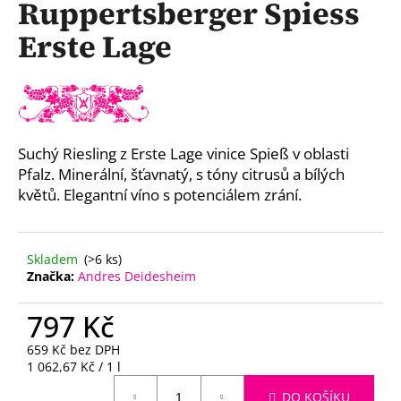
Ruppertsberger Spiess
a
Erste Lage
j
í
t
?
Suchý Riesling z Erste Lage vinice Spieß v oblasti
Pfalz. Minerální, šťavnatý, s tóny citrusů a bílých
květů. Elegantní víno s potenciálem zrání.
HLEDAT
Skladem
(>6 ks)
Značka:
Andres Deidesheim
D
o
797 Kč
p
o
659 Kč bez DPH
r
Měrná
1 062,67 Kč / 1 l
u
cena:
DO KOŠÍKU