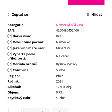
č
u
j
Zeptat se
Hlídat
e
m
Kategorie
:
Německá bílá vína
e
EAN
:
4260430452466
?
Barva vína
:
Bílá
?
Odkud víno pochází
:
Německo
?
Jaké víno máte rádi
:
Minerální
?
Vyberte podle
Na večer
příležitosti
:
?
Odrůda hroznů
:
Ryzlink rýnský
?
Chuť vína
:
Suché
Region
:
Pfalz
Ročník
:
2021
Alkohol
:
12,5 % obj.
Objem
:
0,75 l
Zbytkový cukr
:
suché