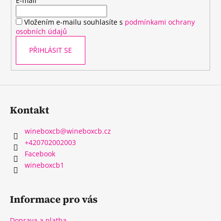
t
E-mail
í
Vložením e-mailu souhlasíte s
podmínkami ochrany
osobních údajů
PŘIHLÁSIT SE
Kontakt
wineboxcb
@
wineboxcb.cz
+420702002003
Facebook
wineboxcb1
Informace pro vás
Doprava a platba