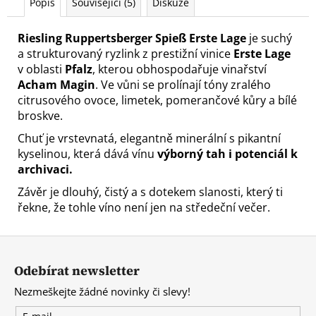
Popis
Související (5)
Diskuze
Riesling Ruppertsberger Spieß Erste Lage
je suchý
a strukturovaný ryzlink z prestižní vinice
Erste Lage
v oblasti
Pfalz
, kterou obhospodařuje vinařství
Acham Magin
. Ve vůni se prolínají tóny zralého
citrusového ovoce, limetek, pomerančové kůry a bílé
broskve.
Chuť je vrstevnatá, elegantně minerální s pikantní
kyselinou, která dává vínu
výborný tah i potenciál k
archivaci.
Závěr je dlouhý, čistý a s dotekem slanosti, který ti
řekne, že tohle víno není jen na středeční večer.
Z
á
Odebírat newsletter
p
Nezmeškejte žádné novinky či slevy!
a