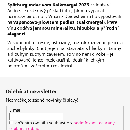
Spätburgunder vom Kalkmergel 2023
z vinařství
Andres je ukázkový příklad toho, jak má vypadat
německý pinot noir. Vinaři z Deidesheimu ho vypěstovali
na
vápencovo-jílovitém podloží (Kalkmergel)
, které
vínu dodává
jemnou mineralitu, hloubku a přírodní
eleganci
.
Ve vůni ucítíte třešně, ostružiny, náznak růžového pepře a
suché bylinky. Chuť je jemná, šťavnatá, s hladkými taniny
a dlouhým suchým závěrem. To víno není divoké – je
kultivované, lehce intelektuální, ideální k lehkým
pokrmům i večernímu rozjímání.
Z
á
Odebírat newsletter
p
Nezmeškejte žádné novinky či slevy!
a
t
E-mail
í
Vložením e-mailu souhlasíte s
podmínkami ochrany
osobních údajů