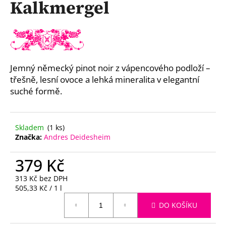
Kalkmergel
a
j
í
t
?
Jemný německý pinot noir z vápencového podloží –
třešně, lesní ovoce a lehká mineralita v elegantní
suché formě.
HLEDAT
Skladem
(1 ks)
Značka:
Andres Deidesheim
379 Kč
D
o
313 Kč bez DPH
p
Měrná
505,33 Kč / 1 l
o
cena:
r
DO KOŠÍKU
u