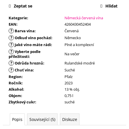
č
Zeptat se
Hlídat
u
j
Kategorie
:
Německá červená vína
e
EAN
:
4260430452404
m
?
Barva vína
:
Červená
e
?
Odkud víno pochází
:
Německo
?
Jaké víno máte rádi
:
Plné a komplexní
?
Vyberte podle
Na večer
příležitosti
:
?
Odrůda hroznů
:
Rulandské modré
?
Chuť vína
:
Suché
Region
:
Pfalz
Ročník
:
2023
Alkohol
:
13 % obj.
Objem
:
0,75 l
Zbytkový cukr
:
suché
Popis
Související (5)
Diskuze