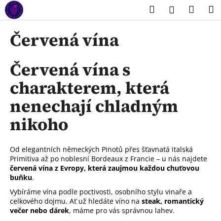
K
Přejít
Hledat
Náku
M
Přihlášení
na
o
obsah
Zpět
Zpět
košík
š
Červená vína
í
C
k
Červená vína s
o
p
charakterem, která
o
nenechají chladným
t
ř
nikoho
e
b
Od elegantních německých Pinotů přes šťavnatá italská
u
Primitiva až po noblesní Bordeaux z Francie – u nás najdete
j
červená vína z Evropy, která zaujmou každou chuťovou
buňku
.
e
t
Vybíráme vína podle poctivosti, osobního stylu vinaře a
celkového dojmu. Ať už hledáte víno na
steak, romantický
e
večer nebo dárek
, máme pro vás správnou lahev.
n