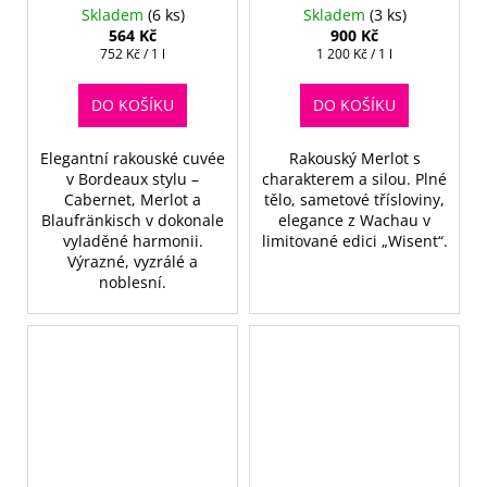
Skladem
(6 ks)
Skladem
(3 ks)
564 Kč
900 Kč
Měrná
Měrná
752 Kč / 1 l
1 200 Kč / 1 l
cena:
cena:
DO KOŠÍKU
DO KOŠÍKU
Elegantní rakouské cuvée
Rakouský Merlot s
v Bordeaux stylu –
charakterem a silou. Plné
Cabernet, Merlot a
tělo, sametové třísloviny,
Blaufränkisch v dokonale
elegance z Wachau v
vyladěné harmonii.
limitované edici „Wisent“.
Výrazné, vyzrálé a
noblesní.