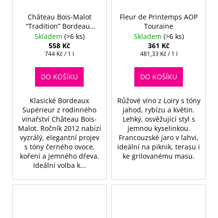
Château Bois-Malot
Fleur de Printemps AOP
“Tradition” Bordeaux
Touraine
Supérieur 2012
Skladem
(>6 ks)
Skladem
(>6 ks)
558 Kč
361 Kč
Měrná
Měrná
744 Kč / 1 l
481,33 Kč / 1 l
cena:
cena:
DO KOŠÍKU
DO KOŠÍKU
Klasické Bordeaux
Růžové víno z Loiry s tóny
Supérieur z rodinného
jahod, rybízu a květin.
vinařství Château Bois-
Lehký, osvěžující styl s
Malot. Ročník 2012 nabízí
jemnou kyselinkou.
vyzrálý, elegantní projev
Francouzské jaro v lahvi,
s tóny černého ovoce,
ideální na piknik, terasu i
koření a jemného dřeva.
ke grilovanému masu.
Ideální volba k...