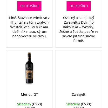
t
DO KOŠÍKU
DO KOŠÍKU
ů
Plné, šťavnaté Primitivo z
Ovocný a sametový
jihu Itálie s tóny zralých
Zweigelt z Dolního
švestek, vanilky a kakaa.
Rakouska – švestky,
Ideální k masu, sýrům
třešně a špetka pepře ve
nebo večeru ve dvou.
skvěle pitelné suché
formě.
Merlot IGT
Zweigelt
Skladem
(>6 ks)
Skladem
(>6 ks)