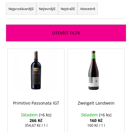
č
Ř
u
a
Nejprodávanější
Nejlevnější
Nejdražší
Abecedně
j
z
e
e
m
n
e
OTEVŘÍT FILTR
í
p
V
r
ý
o
p
d
i
u
s
k
p
t
r
ů
o
Primitivo Passonata IGT
Zweigelt Landwein
d
Skladem
(>6 ks)
Skladem
(>6 ks)
u
266 Kč
160 Kč
k
Měrná
Měrná
354,67 Kč / 1 l
160 Kč / 1 l
cena:
cena: