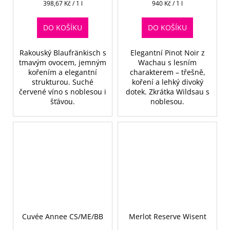
Měrná
Měrná
398,67 Kč / 1 l
940 Kč / 1 l
cena:
cena:
DO KOŠÍKU
DO KOŠÍKU
Rakouský Blaufränkisch s
Elegantní Pinot Noir z
tmavým ovocem, jemným
Wachau s lesním
kořením a elegantní
charakterem – třešně,
strukturou. Suché
koření a lehký divoký
červené víno s noblesou i
dotek. Zkrátka Wildsau s
šťávou.
noblesou.
Cuvée Annee CS/ME/BB
Merlot Reserve Wisent