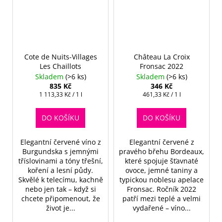
Cote de Nuits-Villages
Château La Croix
Les Chaillots
Fronsac 2022
Skladem
(>6 ks)
Skladem
(>6 ks)
835 Kč
346 Kč
Měrná
Měrná
1 113,33 Kč / 1 l
461,33 Kč / 1 l
cena:
cena:
DO KOŠÍKU
DO KOŠÍKU
Elegantní červené víno z
Elegantní červené z
Burgundska s jemnými
pravého břehu Bordeaux,
tříslovinami a tóny třešní,
které spojuje šťavnaté
koření a lesní půdy.
ovoce, jemné taniny a
Skvělé k telecímu, kachně
typickou noblesu apelace
nebo jen tak – když si
Fronsac. Ročník 2022
chcete připomenout, že
patří mezi teplé a velmi
život je...
vydařené – víno...