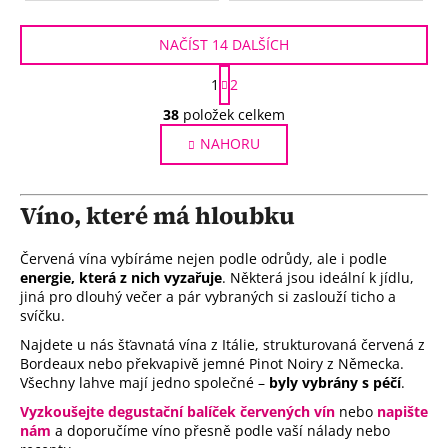
NAČÍST 14 DALŠÍCH
S
1
2
t
O
r
38
položek celkem
v
á
NAHORU
l
n
k
á
o
d
v
Víno, které má hloubku
a
á
c
n
í
Červená vína vybíráme nejen podle odrůdy, ale i podle
í
p
energie, která z nich vyzařuje
. Některá jsou ideální k jídlu,
jiná pro dlouhý večer a pár vybraných si zaslouží ticho a
r
svíčku.
v
k
Najdete u nás šťavnatá vína z Itálie, strukturovaná červená z
Bordeaux nebo překvapivě jemné Pinot Noiry z Německa.
y
Všechny lahve mají jedno společné –
byly vybrány s péčí
.
v
ý
Vyzkoušejte degustační balíček červených vín
nebo
napište
p
nám
a doporučíme víno přesně podle vaší nálady nebo