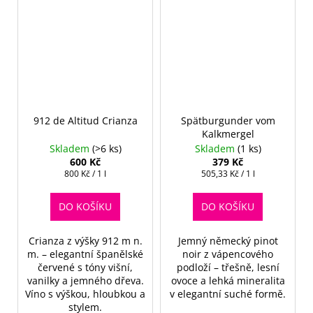
912 de Altitud Crianza
Spätburgunder vom
Kalkmergel
Skladem
(>6 ks)
Skladem
(1 ks)
600 Kč
379 Kč
Měrná
Měrná
800 Kč / 1 l
505,33 Kč / 1 l
cena:
cena:
DO KOŠÍKU
DO KOŠÍKU
Crianza z výšky 912 m n.
Jemný německý pinot
m. – elegantní španělské
noir z vápencového
červené s tóny višní,
podloží – třešně, lesní
vanilky a jemného dřeva.
ovoce a lehká mineralita
Víno s výškou, hloubkou a
v elegantní suché formě.
stylem.