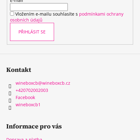
t
E-mail
í
Vložením e-mailu souhlasíte s
podmínkami ochrany
osobních údajů
PŘIHLÁSIT SE
Kontakt
wineboxcb
@
wineboxcb.cz
+420702002003
Facebook
wineboxcb1
Informace pro vás
Doprava a platba