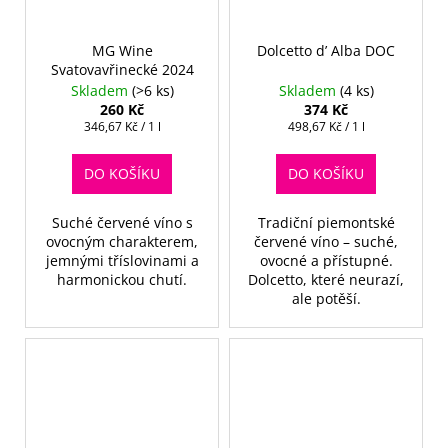
MG Wine
Dolcetto d’ Alba DOC
Svatovavřinecké 2024
Skladem
(>6 ks)
Skladem
(4 ks)
260 Kč
374 Kč
Měrná
Měrná
346,67 Kč / 1 l
498,67 Kč / 1 l
cena:
cena:
DO KOŠÍKU
DO KOŠÍKU
Suché červené víno s
Tradiční piemontské
ovocným charakterem,
červené víno – suché,
jemnými tříslovinami a
ovocné a přístupné.
harmonickou chutí.
Dolcetto, které neurazí,
ale potěší.