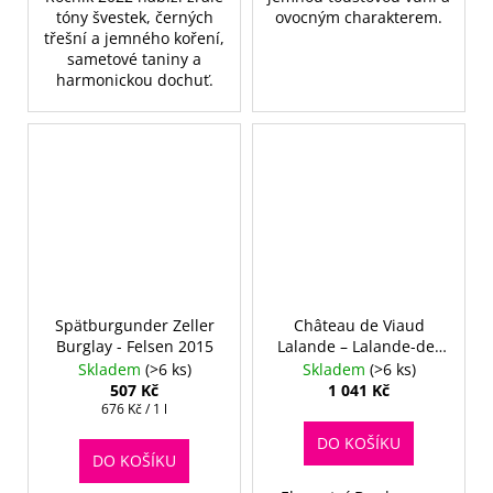
tóny švestek, černých
ovocným charakterem.
třešní a jemného koření,
sametové taniny a
harmonickou dochuť.
Spätburgunder Zeller
Château de Viaud
Burglay - Felsen 2015
Lalande – Lalande-de-
Pomerol Red 2020
Skladem
(>6 ks)
Skladem
(>6 ks)
MAGNUM (1,5 l)
507 Kč
1 041 Kč
Měrná
676 Kč / 1 l
cena:
DO KOŠÍKU
DO KOŠÍKU