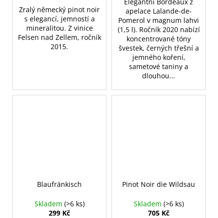
Elegantní Bordeaux z
Zralý německý pinot noir
apelace Lalande-de-
s elegancí, jemností a
Pomerol v magnum lahvi
mineralitou. Z vinice
(1,5 l). Ročník 2020 nabízí
Felsen nad Zellem, ročník
koncentrované tóny
2015.
švestek, černých třešní a
jemného koření,
sametové taniny a
dlouhou...
Blaufränkisch
Pinot Noir die Wildsau
Skladem
(>6 ks)
Skladem
(>6 ks)
299 Kč
705 Kč