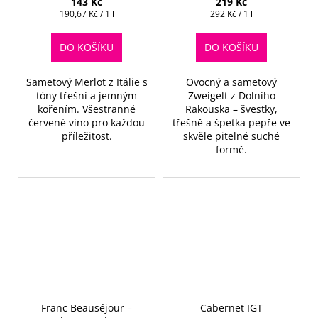
143 Kč
219 Kč
Měrná
Měrná
190,67 Kč / 1 l
292 Kč / 1 l
cena:
cena:
DO KOŠÍKU
DO KOŠÍKU
Sametový Merlot z Itálie s
Ovocný a sametový
tóny třešní a jemným
Zweigelt z Dolního
kořením. Všestranné
Rakouska – švestky,
červené víno pro každou
třešně a špetka pepře ve
příležitost.
skvěle pitelné suché
formě.
Franc Beauséjour –
Cabernet IGT