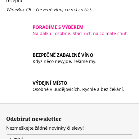
receptu.
i
s
WineBox CB – červené víno, co má co říct.
u
PORADÍME S VÝBĚREM
Na dálku i osobně. Stačí říct, na co máte chuť.
BEZPEČNĚ ZABALENÉ VÍNO
Když něco nevyjde, řešíme my.
VÝDEJNÍ MÍSTO
Osobně v Budějovicích. Rychle a bez čekání.
Z
á
Odebírat newsletter
p
Nezmeškejte žádné novinky či slevy!
a