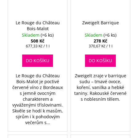
Le Rouge du Château
Zweigelt Barrique
Bois-Malot
Skladem
(>6 ks)
Skladem
(>6 ks)
508 Kč
278 Kč
Měrná
Měrná
677,33 Kč / 1 l
370,67 Kč / 1 l
cena:
cena:
DO KOŠÍKU
DO KOŠÍKU
Le Rouge du Château
Zweigelt zraje v barrique
Bois-Malot je poctivé
sudu – tmavé ovoce,
červené víno z Bordeaux
koření, vanilka a hebké
s jemně ovocným
taniny. Rakouské červené
charakterem a
s noblesním tělem.
vyváženými tříslovinami.
Skvěle se hodí k masům,
sýrům i k pohodovým
večerům s...