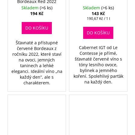
Bordeaux Red 2022
Skladem
(>6 ks)
Skladem
(>6 ks)
194 Kč
143 Kč
Měrná
190,67 Kč / 1 l
cena:
DO KOŠÍKU
DO KOŠÍKU
Šťavnaté a přístupné
Cabernet IGT od Le
červené Bordeaux z
Contesse je přímé,
ročníku 2022, které staví
šťavnaté červené víno s
na ovoci, jemných
tóny lesního ovoce,
taninech a lehké
bylinek a jemného
eleganci. Ideální víno „na
koření. Spolehlivý parťák
každý den“, ale s
na každý den.
charakterem.