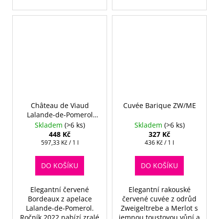
Château de Viaud
Cuvée Barique ZW/ME
Lalande-de-Pomerol
2022
Skladem
(>6 ks)
Skladem
(>6 ks)
448 Kč
327 Kč
Měrná
Měrná
597,33 Kč / 1 l
436 Kč / 1 l
cena:
cena:
DO KOŠÍKU
DO KOŠÍKU
Elegantní červené
Elegantní rakouské
Bordeaux z apelace
červené cuvée z odrůd
Lalande-de-Pomerol.
Zweigeltrebe a Merlot s
Ročník 2022 nabízí zralé
jemnou toustovou vůní a