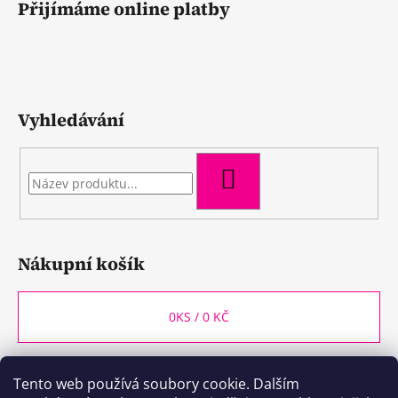
Přijímáme online platby
Vyhledávání
HLEDAT
Nákupní košík
0
KS /
0 KČ
Tento web používá soubory cookie. Dalším
WineBox CB
Kozlovna CB
Plzeňka CB