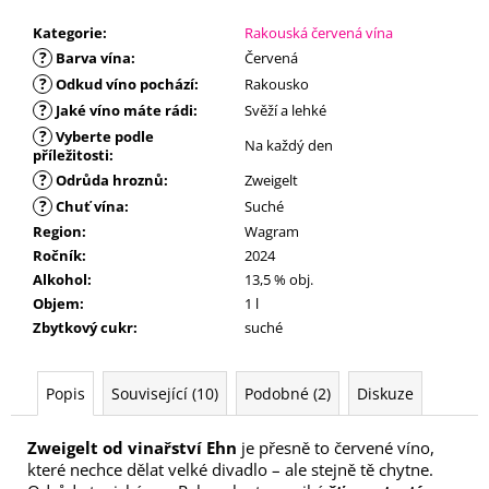
č
u
Kategorie
:
Rakouská červená vína
j
?
Barva vína
:
Červená
e
?
Odkud víno pochází
:
Rakousko
m
?
Jaké víno máte rádi
:
Svěží a lehké
e
?
Vyberte podle
Na každý den
příležitosti
:
?
Odrůda hroznů
:
Zweigelt
?
Chuť vína
:
Suché
Region
:
Wagram
Ročník
:
2024
Alkohol
:
13,5 % obj.
Objem
:
1 l
Zbytkový cukr
:
suché
Popis
Související (10)
Podobné (2)
Diskuze
Zweigelt od vinařství Ehn
je přesně to červené víno,
které nechce dělat velké divadlo – ale stejně tě chytne.