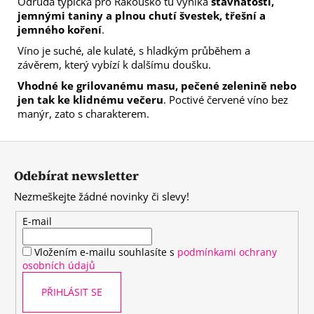
Odrůda typická pro Rakousko tu vyniká
šťavnatostí,
jemnými taniny a plnou chutí švestek, třešní a
jemného koření
.
Víno je suché, ale kulaté, s hladkým průběhem a
závěrem, který vybízí k dalšímu doušku.
Vhodné ke grilovanému masu, pečené zelenině nebo
jen tak ke klidnému večeru
. Poctivé červené víno bez
manýr, zato s charakterem.
Z
á
Odebírat newsletter
p
Nezmeškejte žádné novinky či slevy!
a
t
E-mail
í
Vložením e-mailu souhlasíte s
podmínkami ochrany
osobních údajů
PŘIHLÁSIT SE