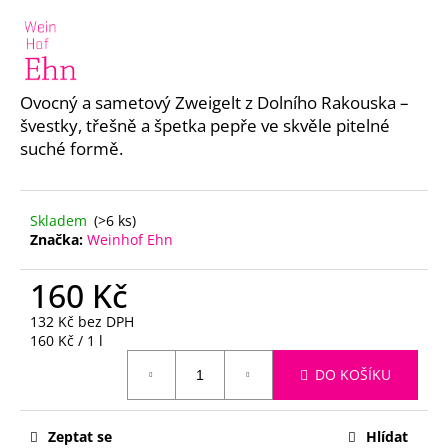
a
j
í
t
Ovocný a sametový Zweigelt z Dolního Rakouska –
?
švestky, třešně a špetka pepře ve skvěle pitelné
suché formě.
Skladem
(>6 ks)
HLEDAT
Značka:
Weinhof Ehn
160 Kč
D
132 Kč bez DPH
o
Měrná
160 Kč / 1 l
cena:
p
DO KOŠÍKU
o
r
u
Zeptat se
Hlídat