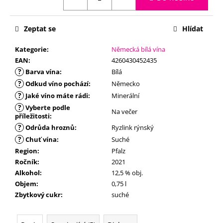
č
u
j
Zeptat se
Hlídat
e
m
Kategorie
:
Německá bílá vína
e
EAN
:
4260430452435
?
Barva vína
:
Bílá
?
Odkud víno pochází
:
Německo
?
Jaké víno máte rádi
:
Minerální
?
Vyberte podle
Na večer
příležitosti
:
?
Odrůda hroznů
:
Ryzlink rýnský
?
Chuť vína
:
Suché
Region
:
Pfalz
Ročník
:
2021
Alkohol
:
12,5 % obj.
Objem
:
0,75 l
Zbytkový cukr
:
suché