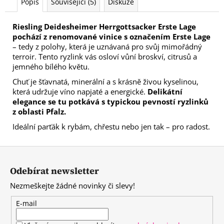
Popis
Související (5)
Diskuze
Riesling Deidesheimer Herrgottsacker Erste Lage
pochází z renomované vinice s označením Erste Lage
– tedy z polohy, která je uznávaná pro svůj mimořádný
terroir. Tento ryzlink vás osloví vůní broskví, citrusů a
jemného bílého květu.
Chuť je šťavnatá, minerální a s krásně živou kyselinou,
která udržuje víno napjaté a energické.
Delikátní
elegance se tu potkává s typickou pevností ryzlinků
z oblasti Pfalz.
Ideální parťák k rybám, chřestu nebo jen tak – pro radost.
Z
á
Odebírat newsletter
p
Nezmeškejte žádné novinky či slevy!
a
t
E-mail
í