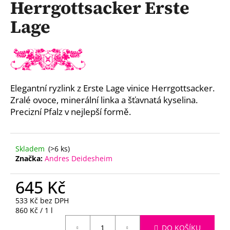
Herrgottsacker Erste
a
Lage
j
í
t
?
Elegantní ryzlink z Erste Lage vinice Herrgottsacker.
Zralé ovoce, minerální linka a šťavnatá kyselina.
Precizní Pfalz v nejlepší formě.
HLEDAT
Skladem
(>6 ks)
Značka:
Andres Deidesheim
D
o
645 Kč
p
o
533 Kč bez DPH
r
Měrná
860 Kč / 1 l
u
cena:
DO KOŠÍKU