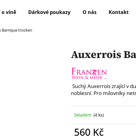
 o víně
Dárkové poukazy
O nás
Kontakt
s Barrique trocken
Co potřebujete najít?
Auxerrois Ba
HLEDAT
Doporučujeme
Suchý Auxerrois zrající v 
noblesní. Pro milovníky ne
Skladem
(4 ks)
560 Kč