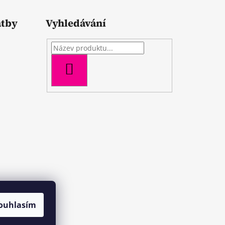
atby
Vyhledávání
HLEDAT
ouhlasím