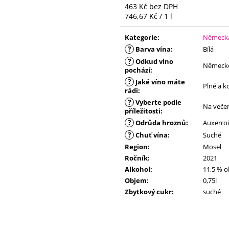
463 Kč bez DPH
Měrná
746,67 Kč / 1 l
cena:
Kategorie
:
Německá 
?
Barva vína
:
Bílá
?
Odkud víno
Německ
pochází
:
?
Jaké víno máte
Plné a k
rádi
:
?
Vyberte podle
Na veče
příležitosti
:
?
Odrůda hroznů
:
Auxerroi
?
Chuť vína
:
Suché
Region
:
Mosel
Ročník
:
2021
Alkohol
:
11,5 % o
Objem
:
0,75l
Zbytkový cukr
:
suché