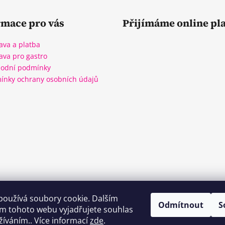
rmace pro vás
Přijímáme online pl
ava a platba
ava pro gastro
odní podmínky
ínky ochrany osobních údajů
WineBox CB
Kozlovna CB
Plzeňka CB
používá soubory cookie. Dalším
Odmítnout
S
m tohoto webu vyjadřujete souhlas
užíváním.. Více informací
zde
.