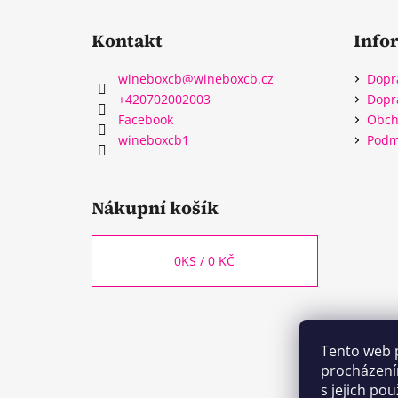
Kontakt
Info
wineboxcb
@
wineboxcb.cz
Dopr
+420702002003
Dopr
Facebook
Obch
wineboxcb1
Podm
Nákupní košík
0
KS /
0 KČ
Tento web 
procházení
s jejich po