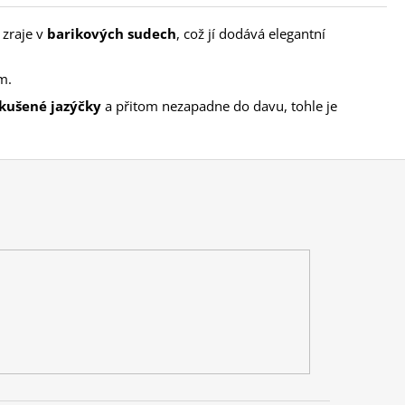
zraje v
barikových sudech
, což jí dodává elegantní
m.
kušené jazýčky
a přitom nezapadne do davu, tohle je