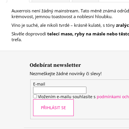
Auxerrois není žádný mainstream. Tato méně známá odrůda
krémovost, jemnou toastovost a noblesní hloubku.
Víno je suché, ale nikoli tvrdé – krásně kulaté, s tóny
zralýc
Skvěle doprovodí
telecí maso, ryby na másle nebo těst
trefa.
Z
á
Odebírat newsletter
p
Nezmeškejte žádné novinky či slevy!
a
t
E-mail
í
Vložením e-mailu souhlasíte s
podmínkami och
PŘIHLÁSIT SE