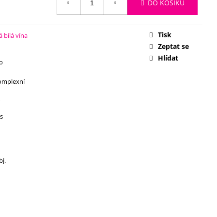
DO KOŠÍKU
Tisk
bílá vína
Zeptat se
Hlídat
o
omplexní
r
s
bj.