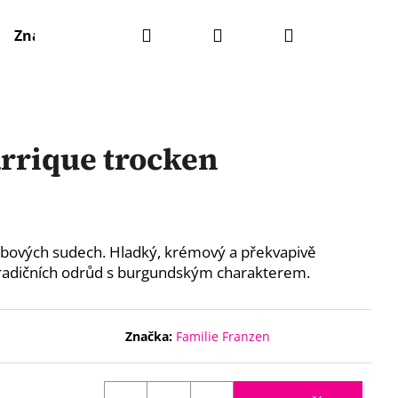
Hledat
Přihlášení
Nákupní
Značky
košík
rrique trocken
dubových sudech. Hladký, krémový a překvapivě
tradičních odrůd s burgundským charakterem.
Značka:
Familie Franzen