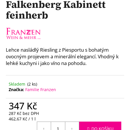
Falkenberg Kabinett
a
feinherb
j
í
t
?
Lehce nasládlý Riesling z Piesportu s bohatým
ovocným projevem a minerální elegancí. Vhodný k
lehké kuchyni i jako víno na pohodu.
HLEDAT
Skladem
(2 ks)
Značka:
Familie Franzen
D
o
347 Kč
p
o
287 Kč bez DPH
r
Měrná
462,67 Kč / 1 l
u
cena:
DO KOŠÍKU