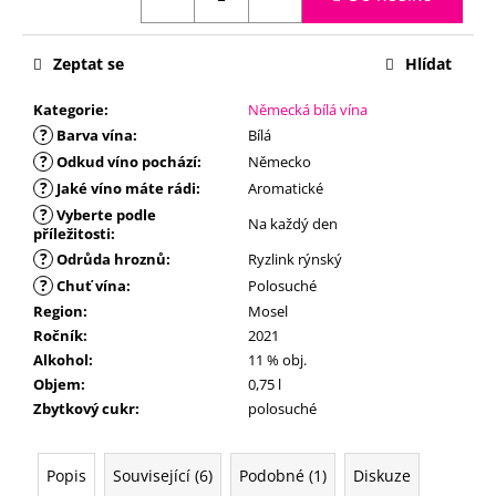
č
u
j
Zeptat se
Hlídat
e
m
Kategorie
:
Německá bílá vína
e
?
Barva vína
:
Bílá
?
Odkud víno pochází
:
Německo
?
Jaké víno máte rádi
:
Aromatické
?
Vyberte podle
Na každý den
příležitosti
:
?
Odrůda hroznů
:
Ryzlink rýnský
?
Chuť vína
:
Polosuché
Region
:
Mosel
Ročník
:
2021
Alkohol
:
11 % obj.
Objem
:
0,75 l
Zbytkový cukr
:
polosuché
Popis
Související (6)
Podobné (1)
Diskuze