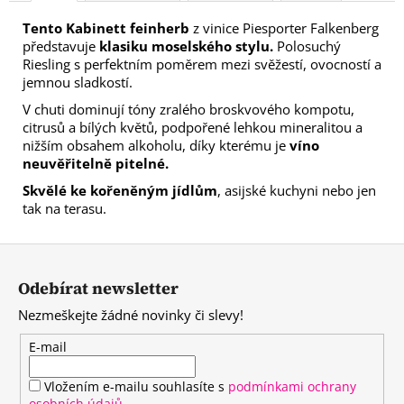
Tento Kabinett feinherb
z vinice Piesporter Falkenberg
představuje
klasiku moselského stylu.
Polosuchý
Riesling s perfektním poměrem mezi svěžestí, ovocností a
jemnou sladkostí.
V chuti dominují tóny zralého broskvového kompotu,
citrusů a bílých květů, podpořené lehkou mineralitou a
nižším obsahem alkoholu, díky kterému je
víno
neuvěřitelně pitelné.
Skvělé ke kořeněným jídlům
, asijské kuchyni nebo jen
tak na terasu.
Z
á
Odebírat newsletter
p
Nezmeškejte žádné novinky či slevy!
a
t
E-mail
í
Vložením e-mailu souhlasíte s
podmínkami ochrany
osobních údajů