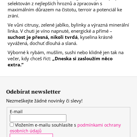
selektován z nejlepších hroznů a zpracován s
maximálním důrazem na čistotu, terroir a potenciál ke
zrání.
Ve vůni citrusy, zelené jablko, bylinky a výrazná minerální
linka. V chuti je víno napnuté, energické a přímé –
suchost je přesná, nikoli tvrdá
, kyselina krásně
vyvážená, dochuť dlouhá a slaná.
Výborné k rybám, mušlím, sushi nebo klidně jen tak na
večer, kdy chceš říct:
„Dneska si zasloužím něco
extra.“
Z
á
Odebírat newsletter
p
Nezmeškejte žádné novinky či slevy!
a
t
E-mail
í
Vložením e-mailu souhlasíte s
podmínkami ochrany
osobních údajů