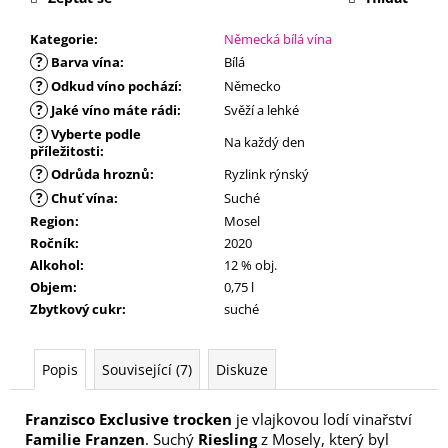
č
u
Kategorie
:
Německá bílá vína
j
?
Barva vína
:
Bílá
e
?
Odkud víno pochází
:
Německo
m
?
e
Jaké víno máte rádi
:
Svěží a lehké
?
Vyberte podle
Na každý den
příležitosti
:
?
Odrůda hroznů
:
Ryzlink rýnský
?
Chuť vína
:
Suché
Region
:
Mosel
Ročník
:
2020
Alkohol
:
12 % obj.
Objem
:
0,75 l
Zbytkový cukr
:
suché
Popis
Související (7)
Diskuze
Franzisco Exclusive trocken
je vlajkovou lodí vinařství
Familie Franzen
. Suchý
Riesling
z Mosely, který byl