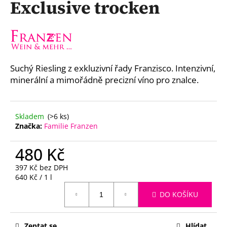
Exclusive trocken
a
j
í
t
?
Suchý Riesling z exkluzivní řady Franzisco. Intenzivní,
minerální a mimořádně precizní víno pro znalce.
Skladem
(>6 ks)
HLEDAT
Značka:
Familie Franzen
480 Kč
D
397 Kč bez DPH
o
Měrná
640 Kč / 1 l
p
cena:
o
DO KOŠÍKU
r
u
Zeptat se
Hlídat