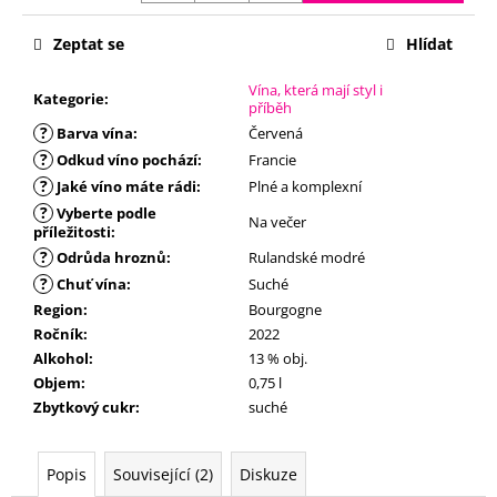
č
u
Zeptat se
Hlídat
j
e
Vína, která mají styl i
m
Kategorie
:
příběh
e
?
Barva vína
:
Červená
?
Odkud víno pochází
:
Francie
?
Jaké víno máte rádi
:
Plné a komplexní
?
Vyberte podle
Na večer
příležitosti
:
?
Odrůda hroznů
:
Rulandské modré
?
Chuť vína
:
Suché
Region
:
Bourgogne
Ročník
:
2022
Alkohol
:
13 % obj.
Objem
:
0,75 l
Zbytkový cukr
:
suché
Popis
Související (2)
Diskuze