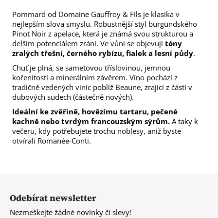
Pommard od Domaine Gauffroy & Fils je klasika v
nejlepším slova smyslu. Robustnější styl burgundského
Pinot Noir z apelace, která je známá svou strukturou a
delším potenciálem zrání. Ve vůni se objevují
tóny
zralých třešní, černého rybízu, fialek a lesní půdy
.
Chuť je plná, se sametovou tříslovinou, jemnou
kořenitostí a minerálním závěrem. Víno pochází z
tradičně vedených vinic poblíž Beaune, zrající z části v
dubových sudech (částečně nových).
Ideální ke zvěřině, hovězímu tartaru, pečené
kachně nebo tvrdým francouzským sýrům.
A taky k
večeru, kdy potřebujete trochu noblesy, aniž byste
otvírali Romanée-Conti.
Z
á
Odebírat newsletter
p
Nezmeškejte žádné novinky či slevy!
a