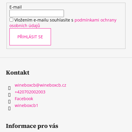
t
E-mail
í
Vložením e-mailu souhlasíte s
podmínkami ochrany
osobních údajů
PŘIHLÁSIT SE
Kontakt
wineboxcb
@
wineboxcb.cz
+420702002003
Facebook
wineboxcb1
Informace pro vás