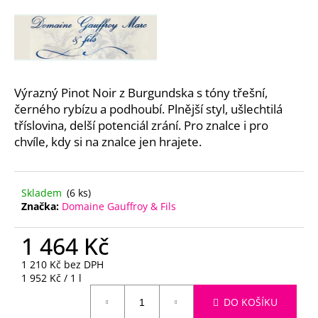
a
j
í
t
?
Výrazný Pinot Noir z Burgundska s tóny třešní,
černého rybízu a podhoubí. Plnější styl, ušlechtilá
tříslovina, delší potenciál zrání. Pro znalce i pro
chvíle, kdy si na znalce jen hrajete.
HLEDAT
Skladem
(6 ks)
Značka:
Domaine Gauffroy & Fils
D
1 464 Kč
o
p
1 210 Kč bez DPH
o
Měrná
1 952 Kč / 1 l
r
cena:
DO KOŠÍKU
u