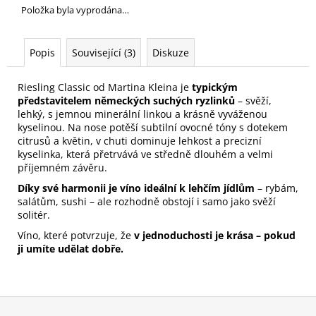
Položka byla vyprodána…
Popis
Související (3)
Diskuze
Riesling Classic od Martina Kleina je
typickým
představitelem německých suchých ryzlinků
– svěží,
lehký, s jemnou minerální linkou a krásně vyváženou
kyselinou. Na nose potěší subtilní ovocné tóny s dotekem
citrusů a květin, v chuti dominuje lehkost a precizní
kyselinka, která přetrvává ve středně dlouhém a velmi
příjemném závěru.
Díky své harmonii je víno ideální k lehčím jídlům
– rybám,
salátům, sushi – ale rozhodně obstojí i samo jako svěží
solitér.
Víno, které potvrzuje, že
v jednoduchosti je krása – pokud
ji umíte udělat dobře.
Z