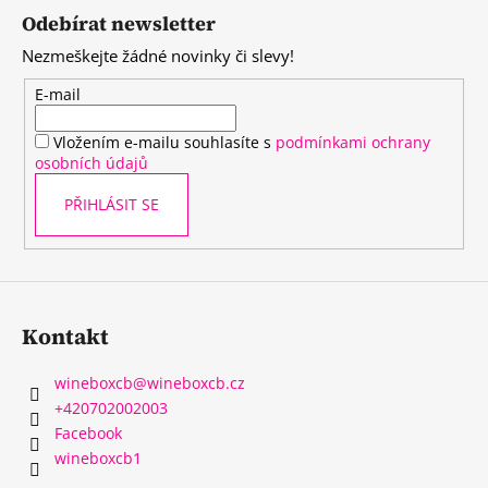
á
Odebírat newsletter
p
Nezmeškejte žádné novinky či slevy!
a
t
E-mail
í
Vložením e-mailu souhlasíte s
podmínkami ochrany
osobních údajů
PŘIHLÁSIT SE
Kontakt
wineboxcb
@
wineboxcb.cz
+420702002003
Facebook
wineboxcb1