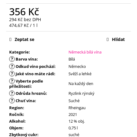
č
u
356 Kč
j
294 Kč bez DPH
e
Měrná
474,67 Kč / 1 l
m
cena:
e
Zeptat se
Hlídat
Kategorie
:
Německá bílá vína
?
Barva vína
:
Bílá
?
Odkud víno pochází
:
Německo
?
Jaké víno máte rádi
:
Svěží a lehké
?
Vyberte podle
Na každý den
příležitosti
:
?
Odrůda hroznů
:
Ryzlink rýnský
?
Chuť vína
:
Suché
Region
:
Rheingau
Ročník
:
2021
Alkohol
:
12 % obj.
Objem
:
0,75 l
Zbytkový cukr
:
suché