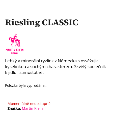
a
j
í
Riesling CLASSIC
t
?
HLEDAT
Lehký a minerální ryzlink z Německa s osvěžující
kyselinkou a suchým charakterem. Skvělý společník
k jídlu i samostatně.
D
o
Položka byla vyprodána…
p
o
r
Momentálně nedostupné
u
Značka:
Martin Klein