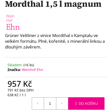
Mordthal 1,5 l magnum
a
j
í
t
?
Grüner Veltliner z vinice Mordthal v Kamptalu ve
velkém formátu. Plné, kořenité, s minerální linkou a
dlouhým závěrem.
HLEDAT
Skladem
(>6 ks)
Značka:
Weinhof Ehn
D
957 Kč
o
p
791 Kč bez DPH
Měrná
638 Kč / 1 l
o
cena:
r
DO KOŠÍKU
u