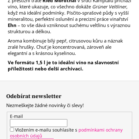
Z prestižní tratě
Ried Mordthal
v srdci Kamptalu přichází
víno, které ukazuje, co všechno dokáže
Grüner Veltliner
,
když má ideální podmínky. Písčito-sprašové půdy s vyšší
mineralitou, perfektní oslunění a precizní práce vinařství
Ehn
– to vše dává vzniknout suchému veltlínu s výraznou
strukturou a délkou.
Aroma kombinuje bílý pepř, citrusovou kůru a náznak
zralé hrušky. Chuť je koncentrovaná, zároveň ale
elegantní a s krásnou kyselinou.
Ve formátu 1,5 l je to ideální víno na slavnostní
příležitosti nebo delší archivaci.
Z
á
Odebírat newsletter
p
Nezmeškejte žádné novinky či slevy!
a
t
E-mail
í
Vložením e-mailu souhlasíte s
podmínkami ochrany
osobních údajů