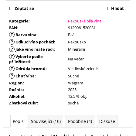
č
u
Zeptat se
Hlídat
j
e
Kategorie
:
Rakouská bílá vína
m
EAN
:
9120061520031
e
?
Barva vína
:
Bílá
?
Odkud víno pochází
:
Rakousko
?
Jaké víno máte rádi
:
Minerální
?
Vyberte podle
Na večer
příležitosti
:
?
Odrůda hroznů
:
Veltlínské zelené
?
Chuť vína
:
Suché
Region
:
Wagram
Ročník
:
2025
Alkohol
:
13,5 % obj.
Zbytkový cukr
:
suché
Popis
Související (10)
Podobné (4)
Diskuze