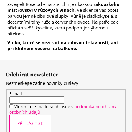
Zweigelt Rosé od vinařství Ehn je ukázkou
rakouského
mistrovství v růžových vínech.
Ve sklence vás potěší
barvou jemné cibulové slupky. Vůně je sladkokyselá, s
decentními tóny růže a červeného ovoce. Na patře pak
přichází svěží kyselina, která podporuje výbornou
pitelnost.
Vínko, které se neztratí na zahradní slavnosti, ani
při klidném večeru na balkoně.
Z
á
Odebírat newsletter
p
Nezmeškejte žádné novinky či slevy!
a
t
E-mail
í
Vložením e-mailu souhlasíte s
podmínkami ochrany
osobních údajů
PŘIHLÁSIT SE