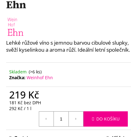
Ehn
a
j
í
t
?
Lehké růžové víno s jemnou barvou cibulové slupky,
svěží kyselinkou a aroma růží. Ideální letní společník.
HLEDAT
Skladem
(>6 ks)
Značka:
Weinhof Ehn
219 Kč
D
181 Kč bez DPH
o
Měrná
292 Kč / 1 l
p
cena:
o
DO KOŠÍKU
r
u