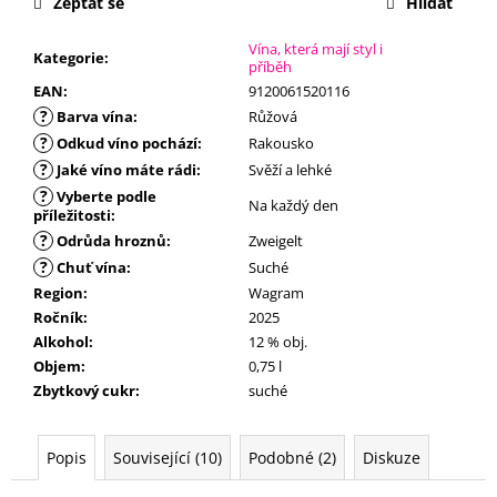
č
Zeptat se
Hlídat
u
j
Vína, která mají styl i
Kategorie
:
příběh
e
EAN
:
9120061520116
m
?
Barva vína
:
Růžová
e
?
Odkud víno pochází
:
Rakousko
?
Jaké víno máte rádi
:
Svěží a lehké
?
Vyberte podle
Na každý den
příležitosti
:
?
Odrůda hroznů
:
Zweigelt
?
Chuť vína
:
Suché
Region
:
Wagram
Ročník
:
2025
Alkohol
:
12 % obj.
Objem
:
0,75 l
Zbytkový cukr
:
suché
Popis
Související (10)
Podobné (2)
Diskuze