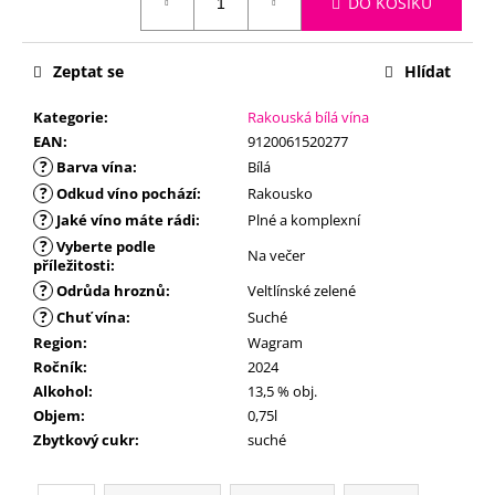
č
DO KOŠÍKU
u
j
Zeptat se
Hlídat
e
m
Kategorie
:
Rakouská bílá vína
e
EAN
:
9120061520277
?
Barva vína
:
Bílá
?
Odkud víno pochází
:
Rakousko
?
Jaké víno máte rádi
:
Plné a komplexní
?
Vyberte podle
Na večer
příležitosti
:
?
Odrůda hroznů
:
Veltlínské zelené
?
Chuť vína
:
Suché
Region
:
Wagram
Ročník
:
2024
Alkohol
:
13,5 % obj.
Objem
:
0,75l
Zbytkový cukr
:
suché