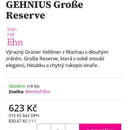
GEHNIUS Große
a
Reserve
j
í
t
?
Výrazný Grüner Veltliner z Wachau s dlouhým
zráním. Große Reserve, která v sobě snoubí
eleganci, hloubku a chytrý rukopis vinaře.
HLEDAT
Skladem
(>6 ks)
Značka:
Weinhof Ehn
D
o
623 Kč
p
o
515 Kč bez DPH
r
Měrná
830,67 Kč / 1 l
u
cena: