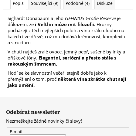
Popis
Související (9)
Podobné (4)
Diskuze
Sighardt Donabaum a jeho
GEHNIUS Große Reserve
je
důkazem, že
i Veltlín může mít filozofii.
Hrozny
pocházejí z těch nejlepších poloh a víno zrálo dlouho na
kalech i ve dřevě, což mu dodává krémovost, komplexitu
a strukturu.
V chuti najdeš zralé ovoce, jemný pepř, sušené bylinky a
oříškové tóny.
Elegantní, seriózní a přesto stále s
rakouským šmrncem.
Hodí se ke slavnostní večeři stejně dobře jako k
přemýšlení o tom, proč
některá vína zkrátka chutnají
jako umění.
Z
á
Odebírat newsletter
p
Nezmeškejte žádné novinky či slevy!
a
t
E-mail