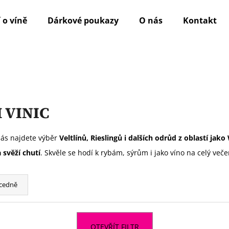
 o víně
Dárkové poukazy
O nás
Kontakt
Co potřebujete najít?
HLEDAT
 VINIC
nás najdete výběr
Veltlínů, Rieslingů i dalších odrůd z oblastí j
Doporučujeme
 svěží chutí
. Skvěle se hodí k rybám, sýrům i jako víno na celý veče
cedně
OTEVŘÍT FILTR