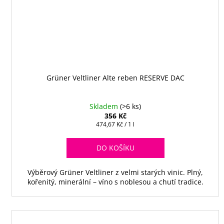
Grüner Veltliner Alte reben RESERVE DAC
Skladem
(>6 ks)
356 Kč
Měrná
474,67 Kč / 1 l
cena:
DO KOŠÍKU
Výběrový Grüner Veltliner z velmi starých vinic. Plný,
kořenitý, minerální – víno s noblesou a chutí tradice.