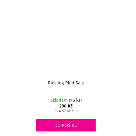
Riesling Ried Satz
Skladem
(>6 ks)
296 Kč
Měrná
394,67 Kč / 1 l
cena:
DO KOŠÍKU