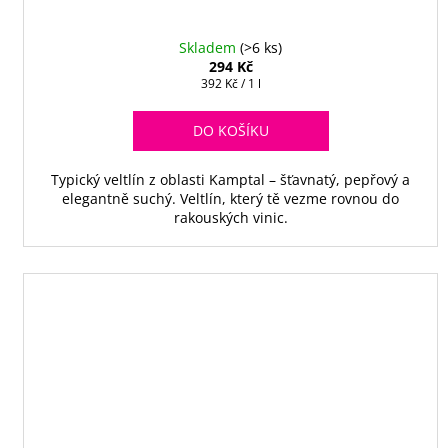
Skladem
(>6 ks)
294 Kč
Měrná
392 Kč / 1 l
cena:
DO KOŠÍKU
Typický veltlín z oblasti Kamptal – šťavnatý, pepřový a
elegantně suchý. Veltlín, který tě vezme rovnou do
rakouských vinic.