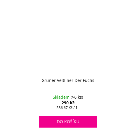
Grüner Veltliner Der Fuchs
Skladem
(>6 ks)
290 Kč
Měrná
386,67 Kč / 1 l
cena:
DO KOŠÍKU