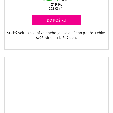
219 Kč
Měrná
292 Kč / 1 l
cena:
DO KOŠÍKU
Suchý Veltlín s vůní zeleného jablka a bílého pepře. Lehké,
svěží víno na každý den.