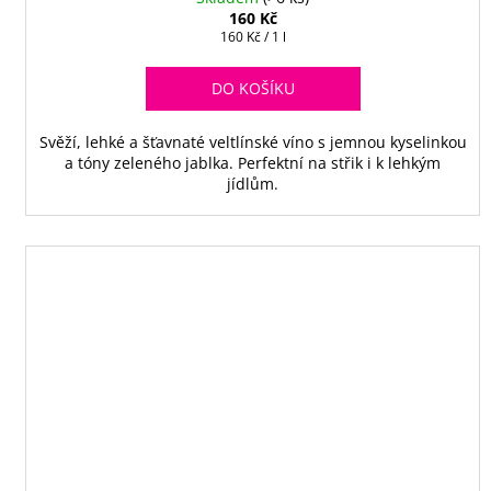
160 Kč
Měrná
160 Kč / 1 l
cena:
DO KOŠÍKU
Svěží, lehké a šťavnaté veltlínské víno s jemnou kyselinkou
a tóny zeleného jablka. Perfektní na střik i k lehkým
jídlům.