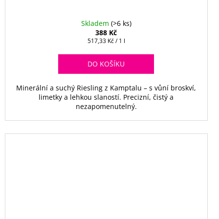
Skladem
(>6 ks)
388 Kč
Měrná
517,33 Kč / 1 l
cena:
DO KOŠÍKU
Minerální a suchý Riesling z Kamptalu – s vůní broskví,
limetky a lehkou slaností. Precizní, čistý a
nezapomenutelný.