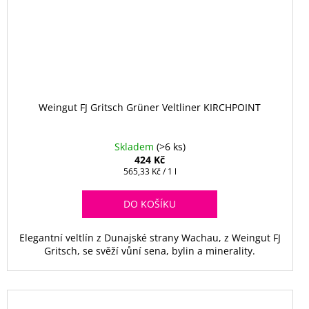
Weingut FJ Gritsch Grüner Veltliner KIRCHPOINT
Skladem
(>6 ks)
424 Kč
Měrná
565,33 Kč / 1 l
cena:
DO KOŠÍKU
Elegantní veltlín z Dunajské strany Wachau, z Weingut FJ
Gritsch, se svěží vůní sena, bylin a minerality.