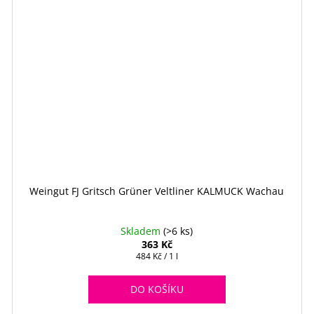
Weingut FJ Gritsch Grüner Veltliner KALMUCK Wachau
Skladem
(>6 ks)
363 Kč
Měrná
484 Kč / 1 l
cena:
DO KOŠÍKU