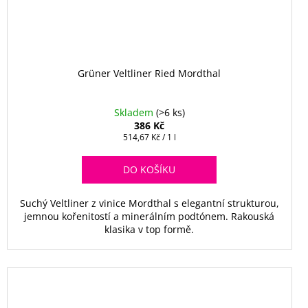
Grüner Veltliner Ried Mordthal
Skladem
(>6 ks)
386 Kč
Měrná
514,67 Kč / 1 l
cena:
DO KOŠÍKU
Suchý Veltliner z vinice Mordthal s elegantní strukturou,
jemnou kořenitostí a minerálním podtónem. Rakouská
klasika v top formě.