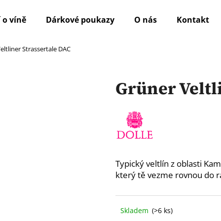
 o víně
Dárkové poukazy
O nás
Kontakt
eltliner Strassertale DAC
Co potřebujete najít?
Grüner Veltl
HLEDAT
Doporučujeme
Typický veltlín z oblasti Ka
který tě vezme rovnou do r
Skladem
(>6 ks)