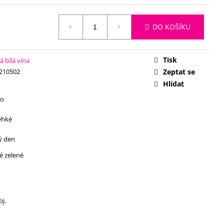
DO KOŠÍKU
Tisk
 bílá vína
210502
Zeptat se
Hlídat
ko
lehké
ý den
ké zelené
bj.