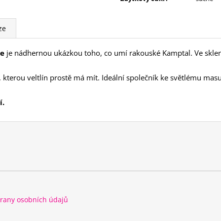
ze
le
je nádhernou ukázkou toho, co umí rakouské Kamptal. Ve skleni
, kterou veltlín prostě má mít.
Ideální společník ke světlému masu
í.
rany osobních údajů