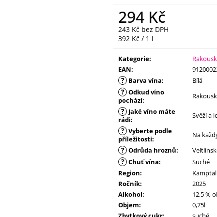
294 Kč
243 Kč bez DPH
Měrná
392 Kč / 1 l
cena:
Kategorie
:
Rakouská
EAN
:
9120002
?
Barva vína
:
Bílá
?
Odkud víno
Rakous
pochází
:
?
Jaké víno máte
Svěží a 
rádi
:
?
Vyberte podle
Na každ
příležitosti
:
?
Odrůda hroznů
:
Veltlíns
?
Chuť vína
:
Suché
Region
:
Kamptal
Ročník
:
2025
Alkohol
:
12,5 % o
Objem
:
0,75l
Zbytkový cukr
:
suché