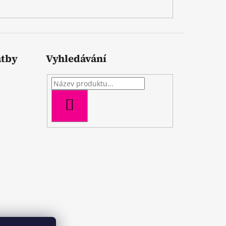
atby
Vyhledávání
HLEDAT