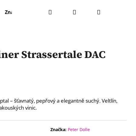
Hledat
Přihlášení
Nákupní
Značky
košík
iner Strassertale DAC
mptal – šťavnatý, pepřový a elegantně suchý. Veltlín,
akouských vinic.
Značka:
Peter Dolle