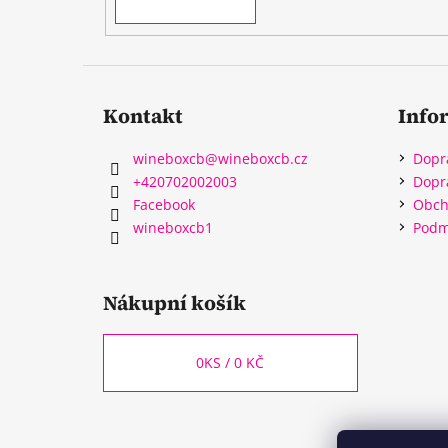
Kontakt
Info
wineboxcb
@
wineboxcb.cz
Dopr
+420702002003
Dopr
Facebook
Obch
wineboxcb1
Podm
Nákupní košík
0
KS /
0 KČ