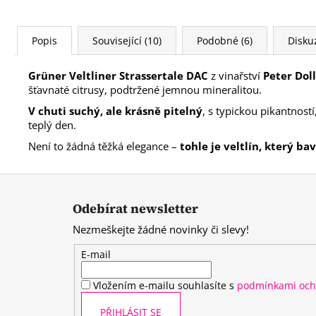
Popis
Související (10)
Podobné (6)
Disku
Grüner Veltliner Strassertale DAC
z vinařství
Peter Dol
šťavnaté citrusy, podtržené jemnou mineralitou.
V chuti suchý, ale krásně pitelný
, s typickou pikantností
teplý den.
Není to žádná těžká elegance –
tohle je veltlín, který bav
Z
á
Odebírat newsletter
p
Nezmeškejte žádné novinky či slevy!
a
t
E-mail
í
Vložením e-mailu souhlasíte s
podmínkami och
PŘIHLÁSIT SE