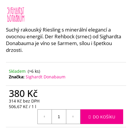
a
j
í
t
Suchý rakouský Riesling s minerální elegancí a
ovocnou energií. Der Rehbock (srnec) od Sighardta
?
Donabauma je víno se šarmem, sílou i špetkou
drzosti.
HLEDAT
Skladem
(>6 ks)
Značka:
Sighardt Donabaum
380 Kč
D
o
314 Kč bez DPH
p
Měrná
506,67 Kč / 1 l
cena:
o
DO KOŠÍKU
r
u