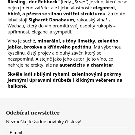
Riesling „der Rehbock“
(tedy
„Srnec“
) je víno, které nese
nejen jméno zvířete, ale i jeho vlastnosti:
elegantní,
hbité, a přesto se silnou vnitřní strukturou.
Za touto
lahví stojí
Sighardt Donabaum
, rakouský vinař z
Wachau, který do vín promítá svůj osobitý rukopis –
upřímnost, eleganci a sympatii.
Víno je suché,
minerální, s tóny limetky, zeleného
jablka, broskve a křídového podtónu
. Má výbornou
kyselinu, čistý projev a dlouhý závěr, který se
nezapomíná. A stejně jako jeho autor, je to víno, co
nehraje na efekty, ale na
autenticitu a charakter
.
Skvěle ladí s bílými rybami, zeleninovými pokrmy,
jemnými úpravami drůbeže i klidným večerem na
balkoně.
Z
á
Odebírat newsletter
p
Nezmeškejte žádné novinky či slevy!
a
t
E-mail