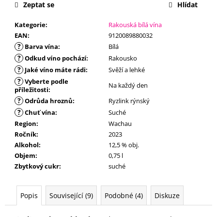
č
Zeptat se
Hlídat
u
j
Kategorie
:
Rakouská bílá vína
e
EAN
:
9120089880032
m
?
Barva vína
:
Bílá
e
?
Odkud víno pochází
:
Rakousko
?
Jaké víno máte rádi
:
Svěží a lehké
?
Vyberte podle
Na každý den
příležitosti
:
?
Odrůda hroznů
:
Ryzlink rýnský
?
Chuť vína
:
Suché
Region
:
Wachau
Ročník
:
2023
Alkohol
:
12,5 % obj.
Objem
:
0,75 l
Zbytkový cukr
:
suché
Popis
Související (9)
Podobné (4)
Diskuze