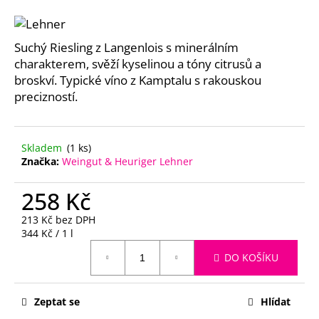
a
j
Suchý Riesling z Langenlois s minerálním
í
charakterem, svěží kyselinou a tóny citrusů a
t
broskví. Typické víno z Kamptalu s rakouskou
?
precizností.
Skladem
(1 ks)
Značka:
Weingut & Heuriger Lehner
HLEDAT
258 Kč
213 Kč bez DPH
D
Měrná
344 Kč / 1 l
o
cena:
p
DO KOŠÍKU
o
r
Zeptat se
Hlídat
u