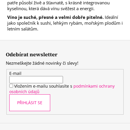
patře působí živě a šťavnatě, s krásně integrovanou
kyselinou, která dává vínu svěžest a energii.
Víno je suché, přesné a velmi dobře pitelné.
Ideální
jako společník k sushi, lehkým rybám, mořským plodům i
letním salátům.
Z
á
Odebírat newsletter
p
Nezmeškejte žádné novinky či slevy!
a
t
E-mail
í
Vložením e-mailu souhlasíte s
podmínkami ochrany
osobních údajů
PŘIHLÁSIT SE