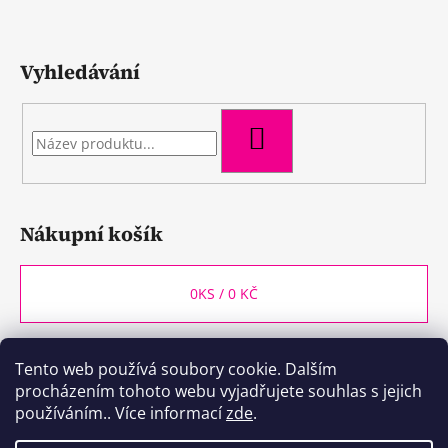
Vyhledávání
HLEDAT
Nákupní košík
0
KS /
0 KČ
Tento web používá soubory cookie. Dalším
WineBox CB
Kozlovna CB
Plzeňka CB
procházením tohoto webu vyjadřujete souhlas s jejich
používáním.. Více informací
zde
.