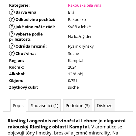
č
Kategorie
:
Rakouská bílá vína
u
?
Barva vína
:
Bílá
j
?
Odkud víno pochází
:
Rakousko
e
?
m
Jaké víno máte rádi
:
Svěží a lehké
e
?
Vyberte podle
Na každý den
příležitosti
:
?
Odrůda hroznů
:
Ryzlink rýnský
?
Chuť vína
:
Suché
Region
:
Kamptal
Ročník
:
2024
Alkohol
:
12 % obj.
Objem
:
0,75 l
Zbytkový cukr
:
suché
Popis
Související (1)
Podobné (3)
Diskuze
Riesling Langenlois od vinařství Lehner je elegantní
rakouský Riesling z oblasti Kamptal.
V aromatice se
objevují tóny limetky, broskví a jemné minerality. Na