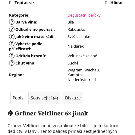
č
Zeptat se
Hlídat
u
j
Kategorie
:
Degustační balíčky
e
?
Barva vína
:
Bílá
m
?
Odkud víno pochází
:
Rakousko
e
?
Jaké víno máte rádi
:
Svěží a lehké
?
Vyberte podle
Na dárek
příležitosti
:
?
Odrůda hroznů
:
Veltlínské zelené
?
Chuť vína
:
Suché
Wagram, Wachau,
Region
:
Kamptal,
Niederösterreich
Popis
Související (4)
Diskuze
🍇 Grüner Veltliner 6× jinak
Grüner Veltliner není jen „rakouské bílé“ – je to kulturní
dědictví v lahvi. Tento balíček přináší šest jedinečných