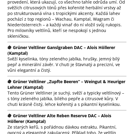
provedení, která ukazují, co všechno tahle odrůda umí. Od
svěžích citrusových tónů přes kořenité herbální vrstvy až
po strukturovaná vína s tropickými akcenty. Každá lahev
pochází z top regionů – Wachau, Kamptal, Wagram či
Niederösterreich – a každý vinař do ní vložil svůj rukopis.
Pro milovníky veltlínů, kteří se nespokojí s jednou
skleničkou.
🍇 Grüner Veltliner Ganslgraben DAC – Alois Höllerer
(Kamptal)
Svěží kyselinka, tóny zeleného jablka, hrušky, jemný bílý
pepř a minerální závěr. V chuti je šťavnatý a precizní, ve
vůni elegantní a čistý.
🍇 Grüner Veltliner „Zupfte Beeren“ – Weingut & Heuriger
Lehner (Kamptal)
Tento Grüner Veltliner je suchý, svěží a typicky veltlínový –
s tóny zeleného jablka, bílého pepře a citrusové kůry. V
chuti krásně čistý, lehce kořenitý a s pikantní kyselinkou.
🍇 Grüner Veltliner Alte Reben Reserve DAC – Alois
Höllerer (Kamptal)
Ze starých keřů, s pořádnou dávkou extraktu. Pikantní,
ovocný a elegantně zakulacený. Příklad toho, že veltlín