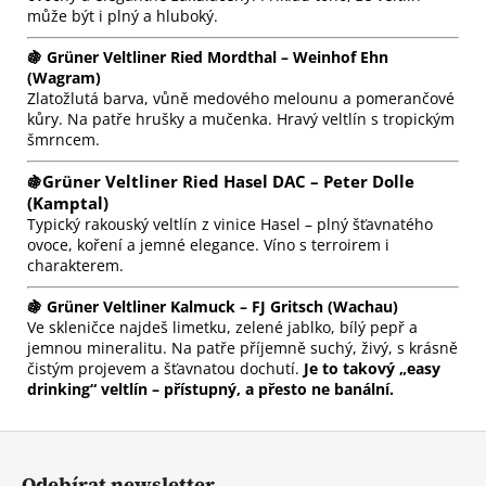
může být i plný a hluboký.
🍇 Grüner Veltliner Ried Mordthal – Weinhof Ehn
(Wagram)
Zlatožlutá barva, vůně medového melounu a pomerančové
kůry. Na patře hrušky a mučenka. Hravý veltlín s tropickým
šmrncem.
Grüner Veltliner Ried Hasel DA
C – Peter Dolle
🍇
(Kamptal)
Typický rakouský veltlín z vinice Hasel – plný šťavnatého
ovoce, koření a jemné elegance. Víno s terroirem i
charakterem.
🍇 Grüner Veltliner Kalmuck – FJ Gritsch (Wachau)
Ve skleničce najdeš limetku, zelené jablko, bílý pepř a
jemnou mineralitu. Na patře příjemně suchý, živý, s krásně
čistým projevem a šťavnatou dochutí.
Je to takový „easy
drinking“ veltlín – přístupný, a přesto ne banální.
Z
á
Odebírat newsletter