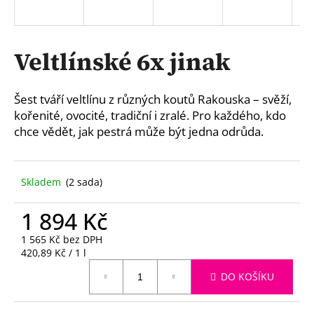
a
j
í
Veltlínské 6x jinak
t
?
Šest tváří veltlínu z různých koutů Rakouska – svěží,
kořenité, ovocité, tradiční i zralé. Pro každého, kdo
chce vědět, jak pestrá může být jedna odrůda.
HLEDAT
Skladem
(2 sada)
1 894 Kč
D
o
1 565 Kč bez DPH
Měrná
p
420,89 Kč / 1 l
cena:
o
DO KOŠÍKU
r
u