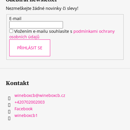
p
Nezmeškejte žádné novinky či slevy!
a
t
E-mail
í
Vložením e-mailu souhlasíte s
podmínkami ochrany
osobních údajů
PŘIHLÁSIT SE
Kontakt
wineboxcb
@
wineboxcb.cz
+420702002003
Facebook
wineboxcb1