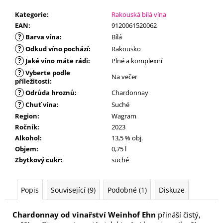
č
u
Kategorie
:
Rakouská bílá vína
j
EAN
:
9120061520062
e
?
Barva vína
:
Bílá
m
?
Odkud víno pochází
:
Rakousko
e
?
Jaké víno máte rádi
:
Plné a komplexní
?
Vyberte podle
Na večer
příležitosti
:
?
Odrůda hroznů
:
Chardonnay
?
Chuť vína
:
Suché
Region
:
Wagram
Ročník
:
2023
Alkohol
:
13,5 % obj.
Objem
:
0,75 l
Zbytkový cukr
:
suché
Popis
Související (9)
Podobné (1)
Diskuze
Chardonnay od vinařství Weinhof Ehn
přináší čistý,