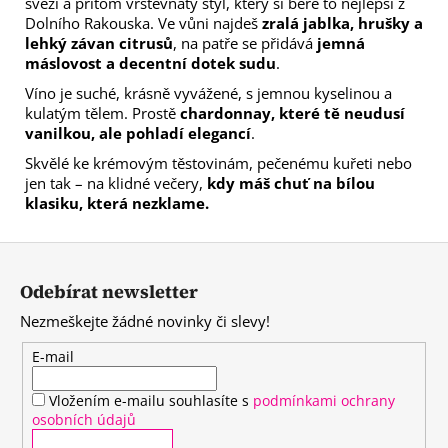
svěží a přitom vrstevnatý styl, který si bere to nejlepší z
Dolního Rakouska. Ve vůni najdeš
zralá jablka, hrušky a
lehký závan citrusů
, na patře se přidává
jemná
máslovost a decentní dotek sudu
.
Víno je suché, krásně vyvážené, s jemnou kyselinou a
kulatým tělem. Prostě
chardonnay, které tě neudusí
vanilkou, ale pohladí elegancí
.
Skvělé ke krémovým těstovinám, pečenému kuřeti nebo
jen tak – na klidné večery,
kdy máš chuť na bílou
klasiku, která nezklame.
Z
á
Odebírat newsletter
p
Nezmeškejte žádné novinky či slevy!
a
t
E-mail
í
Vložením e-mailu souhlasíte s
podmínkami ochrany
osobních údajů