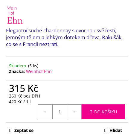
a
j
í
t
Elegantní suché chardonnay s ovocnou svěžestí,
jemným tělem a lehkým dotekem dřeva. Rakušák,
?
co se s Francií neztratí.
Skladem
(5 ks)
HLEDAT
Značka:
Weinhof Ehn
315 Kč
D
260 Kč bez DPH
o
Měrná
420 Kč / 1 l
cena:
p
DO KOŠÍKU
o
r
u
Zeptat se
Hlídat