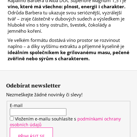
Rapalino Barbera d'Alba DOC Superiore Magnum 1,5 l je
víno, které má všechno: plnost, energii i charakter.
Odrůda Barbera tu ukazuje svou serióznější, vyzrálejší
tvář – zraje částečně v dubových sudech a výsledkem je
hluboké víno s tóny ostružin, švestek, čokolády a
jemného koření.
Ve velkém formátu dostává víno prostor se rozvinout
naplno – a díky vyššímu extraktu a příjemné kyselině je
ideálním společníkem ke grilovanému masu, pečené
zvěřině nebo sýrům s charakterem.
Z
á
Odebírat newsletter
p
Nezmeškejte žádné novinky či slevy!
a
t
E-mail
í
Vložením e-mailu souhlasíte s
podmínkami ochrany
osobních údajů
PŘIHLÁSIT SE