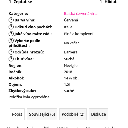
č
Zeptat se
Hlídat
u
j
Kategorie
:
Italská červená vína
e
?
Barva vína
:
Červená
m
?
Odkud víno pochází
:
Itálie
e
?
Jaké víno máte rádi
:
Plné a komplexní
?
Vyberte podle
Na večer
příležitosti
:
?
Odrůda hroznů
:
Barbera
?
Chuť vína
:
Suché
Region
:
Neviglie
Ročník
:
2018
Alkohol
:
14 % obj.
Objem
:
1,5l
Zbytkový cukr
:
suché
Položka byla vyprodána…
Popis
Související (6)
Podobné (2)
Diskuze