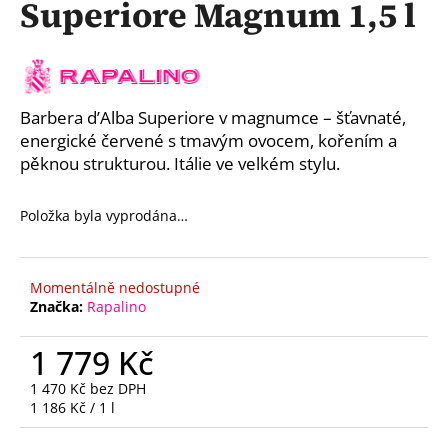
Superiore Magnum 1,5 l
a
j
í
t
Barbera d’Alba Superiore v magnumce – šťavnaté,
?
energické červené s tmavým ovocem, kořením a
pěknou strukturou. Itálie ve velkém stylu.
Položka byla vyprodána…
HLEDAT
Momentálně nedostupné
Značka:
Rapalino
D
o
1 779 Kč
p
o
1 470 Kč bez DPH
r
Měrná
1 186 Kč / 1 l
cena:
u