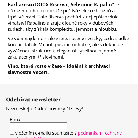
Barbaresco DOCG Riserva „Selezione Rapalin“
je
důkazem toho, co dokáže pečlivá selekce hroznů a
trpělivé zrání. Tato Riserva pochází z nejlepších vinic
vinařství Rapalino a zraje dlouhé roky v dubových
sudech, aby získala komplexitu, jemnost a hloubku.
Ve vůni najdeme zralé višně, sušené švestky, cedr, sladké
koření i tabák. V chuti působí mohutně, ale s dokonale
vyváženou strukturou, elegantní kyselinou a jemně
zakulacenými tříslovinami.
Víno, které roste v čase – ideální k archivaci i
slavnostní večeři.
Z
á
Odebírat newsletter
p
Nezmeškejte žádné novinky či slevy!
a
t
E-mail
í
Vložením e-mailu souhlasíte s
podmínkami ochrany