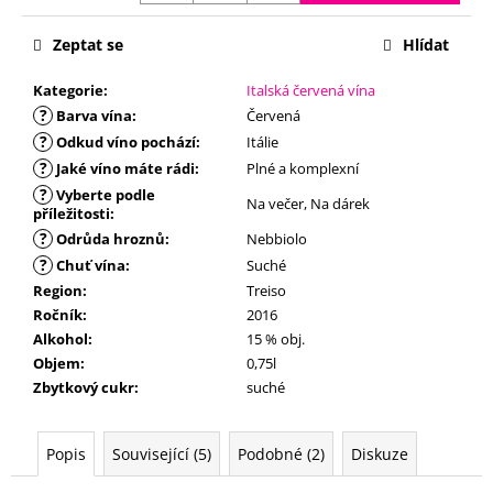
č
u
Zeptat se
Hlídat
j
e
Kategorie
:
Italská červená vína
m
?
Barva vína
:
Červená
e
?
Odkud víno pochází
:
Itálie
?
Jaké víno máte rádi
:
Plné a komplexní
?
Vyberte podle
Na večer, Na dárek
příležitosti
:
?
Odrůda hroznů
:
Nebbiolo
?
Chuť vína
:
Suché
Region
:
Treiso
Ročník
:
2016
Alkohol
:
15 % obj.
Objem
:
0,75l
Zbytkový cukr
:
suché
Popis
Související (5)
Podobné (2)
Diskuze