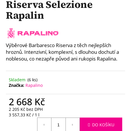
Riserva Selezione
a
Rapalin
j
í
t
?
Výběrové Barbaresco Riserva z těch nejlepších
hroznů. Intenzivní, komplexní, s dlouhou dochutí a
noblesou, co nezapře původ ani rukopis Rapalina.
HLEDAT
Skladem
(6 ks)
Značka:
Rapalino
D
2 668 Kč
o
p
2 205 Kč bez DPH
o
Měrná
3 557,33 Kč / 1 l
r
cena:
u
DO KOŠÍKU