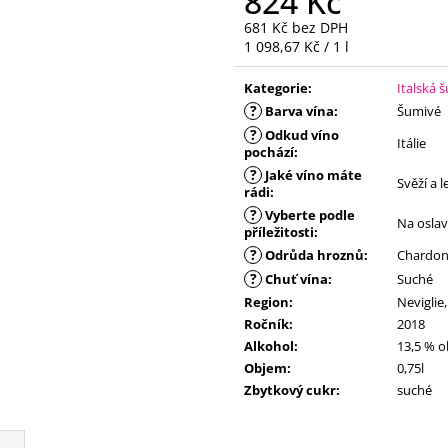
824 Kč
681 Kč bez DPH
Měrná
1 098,67 Kč / 1 l
cena:
Kategorie
:
Italská 
?
Barva vína
:
Šumivé
?
Odkud víno
Itálie
pochází
:
?
Jaké víno máte
Svěží a 
rádi
:
?
Vyberte podle
Na osla
příležitosti
:
?
Odrůda hroznů
:
Chardon
?
Chuť vína
:
Suché
Region
:
Neviglie
Ročník
:
2018
Alkohol
:
13,5 % o
Objem
:
0,75l
Zbytkový cukr
:
suché