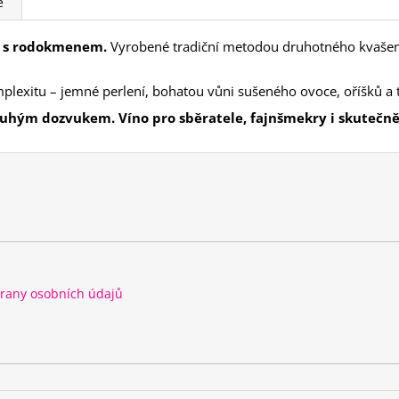
e
o s rodokmenem.
Vyrobené tradiční metodou druhotného kvašení 
lexitu – jemné perlení, bohatou vůni sušeného ovoce, oříšků a 
dlouhým dozvukem.
Víno pro sběratele, fajnšmekry i skutečně 
rany osobních údajů