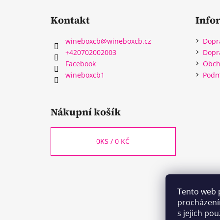
Kontakt
Info
wineboxcb
@
wineboxcb.cz
Dopr
+420702002003
Dopr
Facebook
Obch
wineboxcb1
Podm
Nákupní košík
0
KS /
0 KČ
Tento web 
procházení
s jejich po