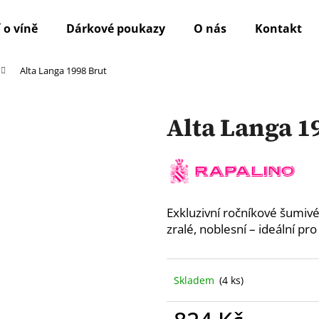
 o víně
Dárkové poukazy
O nás
Kontakt
Alta Langa 1998 Brut
Co potřebujete najít?
Alta Langa 1
HLEDAT
Doporučujeme
Exkluzivní ročníkové šumivé
zralé, noblesní – ideální pro
Skladem
(4 ks)