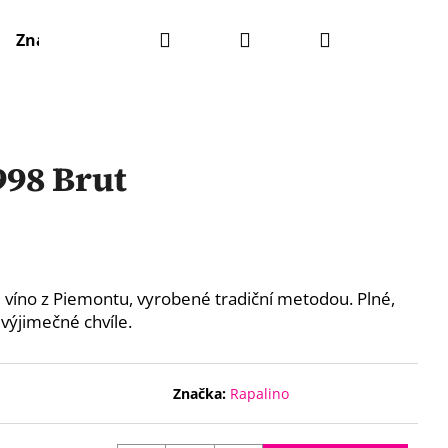
Hledat
Přihlášení
Nákupní
Značky
košík
998 Brut
 víno z Piemontu, vyrobené tradiční metodou. Plné,
 výjimečné chvíle.
Značka:
Rapalino