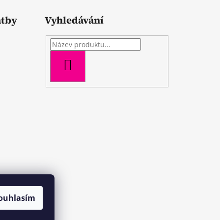
atby
Vyhledávání
HLEDAT
ouhlasím