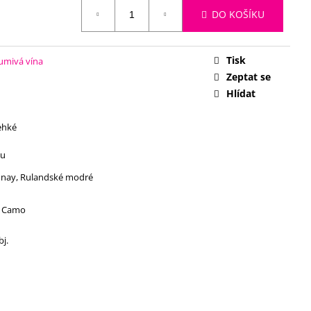
DO KOŠÍKU
Tisk
šumivá vína
Zeptat se
Hlídat
lehké
vu
nay, Rulandské modré
, Camo
bj.