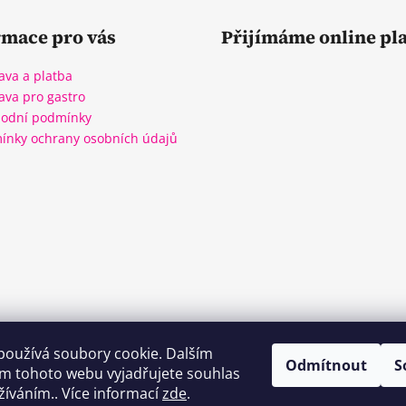
rmace pro vás
Přijímáme online pl
ava a platba
ava pro gastro
odní podmínky
ínky ochrany osobních údajů
WineBox CB
Kozlovna CB
Plzeňka CB
používá soubory cookie. Dalším
Odmítnout
S
m tohoto webu vyjadřujete souhlas
užíváním.. Více informací
zde
.