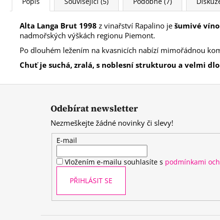
Popis
Související (5)
Podobné (7)
Diskuz
Alta Langa Brut 1998
z vinařství Rapalino je
šumivé vín
nadmořských výškách regionu Piemont.
Po dlouhém ležením na kvasnicích nabízí mimořádnou komp
Chuť je suchá, zralá, s noblesní strukturou a velmi 
Z
á
Odebírat newsletter
p
Nezmeškejte žádné novinky či slevy!
a
t
E-mail
í
Vložením e-mailu souhlasíte s
podmínkami och
PŘIHLÁSIT SE