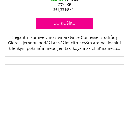
271 Kč
Měrná
361,33 Kč / 1 l
cena:
DO KOŠÍKU
Elegantní šumivé víno z vinařství Le Contesse, z odrůdy
Glera s jemnou perláží a svěžím citrusovým aroma. Ideální
k lehkým pokrmům nebo jen tak, když máš chuť na něco...