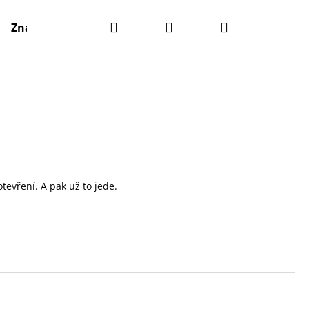
Hledat
Přihlášení
Nákupní
Značky
košík
 otevření. A pak už to jede.