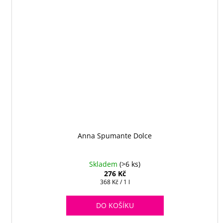
Anna Spumante Dolce
Skladem
(>6 ks)
276 Kč
Měrná
368 Kč / 1 l
cena:
DO KOŠÍKU