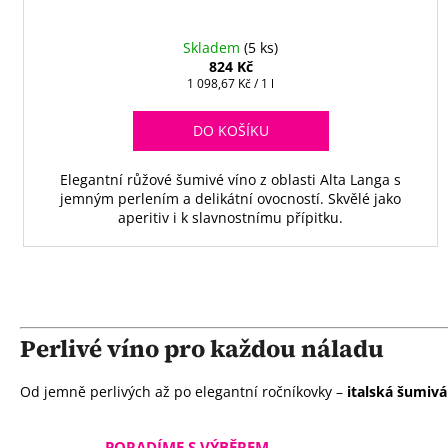
Skladem
(5 ks)
824 Kč
Měrná
1 098,67 Kč / 1 l
cena:
DO KOŠÍKU
Elegantní růžové šumivé víno z oblasti Alta Langa s
jemným perlením a delikátní ovocností. Skvělé jako
aperitiv i k slavnostnímu přípitku.
Perlivé víno pro každou náladu
Od jemně perlivých až po elegantní ročníkovky –
italská šumivá
PORADÍME S VÝBĚREM