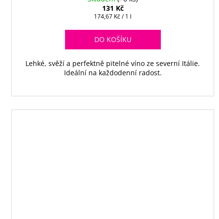
131 Kč
Měrná
174,67 Kč / 1 l
cena:
DO KOŠÍKU
Lehké, svěží a perfektně pitelné víno ze severní Itálie.
Ideální na každodenní radost.