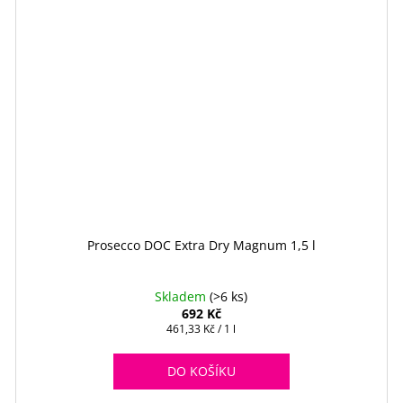
Prosecco DOC Extra Dry Magnum 1,5 l
Skladem
(>6 ks)
692 Kč
Měrná
461,33 Kč / 1 l
cena:
DO KOŠÍKU