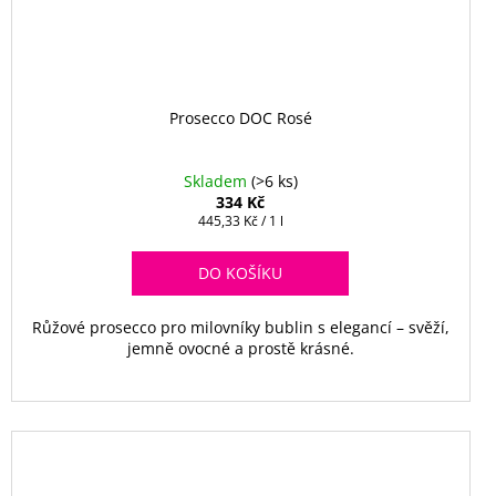
Prosecco DOC Rosé
Skladem
(>6 ks)
334 Kč
Měrná
445,33 Kč / 1 l
cena:
DO KOŠÍKU
Růžové prosecco pro milovníky bublin s elegancí – svěží,
jemně ovocné a prostě krásné.