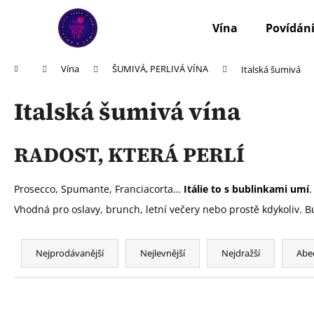
K
Přejít
na
o
Vína
Povídání
obsah
Zpět
Zpět
š
do
do
í
Domů
Vína
ŠUMIVÁ, PERLIVÁ VÍNA
Italská šumivá
k
obchodu
obchodu
Italská šumivá vína
RADOST, KTERÁ PERLÍ
Prosecco, Spumante, Franciacorta…
Itálie to s bublinkami umí
Vhodná pro oslavy, brunch, letní večery nebo prostě kdykoliv. Bu
Ř
a
Nejprodávanější
Nejlevnější
Nejdražší
Abe
z
e
n