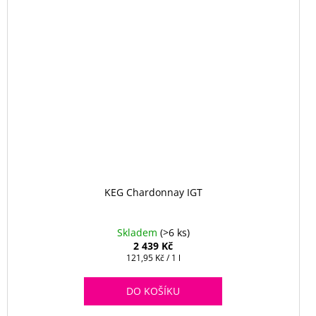
KEG Chardonnay IGT
Skladem
(>6 ks)
2 439 Kč
Měrná
121,95 Kč / 1 l
cena:
DO KOŠÍKU