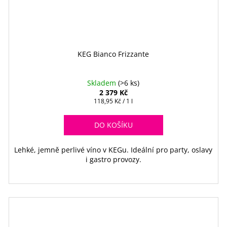
KEG Bianco Frizzante
Skladem
(>6 ks)
2 379 Kč
Měrná
118,95 Kč / 1 l
cena:
DO KOŠÍKU
Lehké, jemně perlivé víno v KEGu. Ideální pro party, oslavy
i gastro provozy.