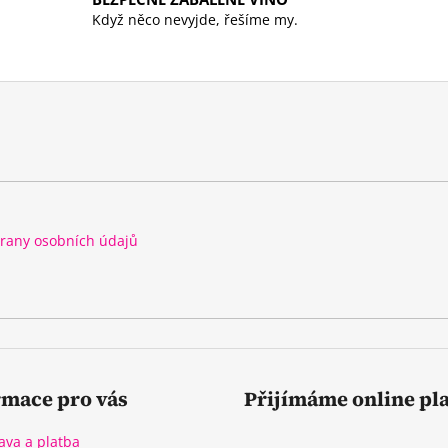
í
Když něco nevyjde, řešíme my.
p
r
v
k
y
v
ý
p
i
s
rany osobních údajů
u
rmace pro vás
Přijímáme online pl
ava a platba