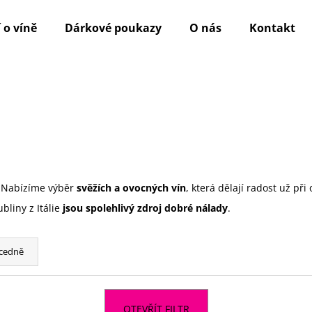
 o víně
Dárkové poukazy
O nás
Kontakt
Co potřebujete najít?
HLEDAT
. Nabízíme výběr
svěžích a ovocných vín
, která dělají radost už při
Doporučujeme
bliny z Itálie
jsou spolehlivý zdroj dobré nálady
.
cedně
OTEVŘÍT FILTR