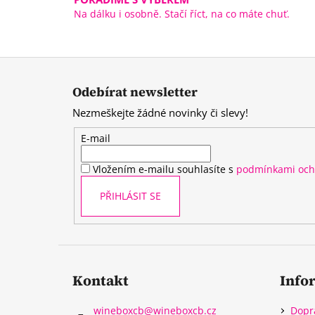
Na dálku i osobně. Stačí říct, na co máte chuť.
Z
á
Odebírat newsletter
p
Nezmeškejte žádné novinky či slevy!
a
t
E-mail
í
Vložením e-mailu souhlasíte s
podmínkami och
PŘIHLÁSIT SE
Kontakt
Info
wineboxcb
@
wineboxcb.cz
Dopr