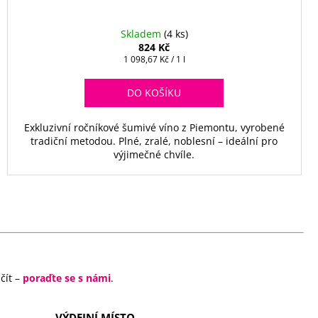
Skladem
(4 ks)
824 Kč
Měrná
1 098,67 Kč / 1 l
cena:
DO KOŠÍKU
Exkluzivní ročníkové šumivé víno z Piemontu, vyrobené
tradiční metodou. Plné, zralé, noblesní – ideální pro
výjimečné chvíle.
čít –
poraďte se s námi
.
VÝDEJNÍ MÍSTO