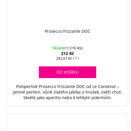
Prosecco frizzante DOC
Skladem
(>6 ks)
212 Kč
Měrná
282,67 Kč / 1 l
cena:
DO KOŠÍKU
Poloperlivé Prosecco Frizzante DOC od Le Contesse –
jemné perlení, vůně zlatého jablka a hrušek, svěží chuť.
Skvělé jako aperitiv nebo k lehkým pokrmům.