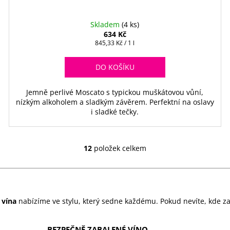
Skladem
(4 ks)
634 Kč
Měrná
845,33 Kč / 1 l
cena:
DO KOŠÍKU
Jemně perlivé Moscato s typickou muškátovou vůní,
nízkým alkoholem a sladkým závěrem. Perfektní na oslavy
i sladké tečky.
12
položek celkem
O
v
l
á
d
 vína
nabízíme ve stylu, který sedne každému. Pokud nevíte, kde za
a
c
BEZPEČNĚ ZABALENÉ VÍNO