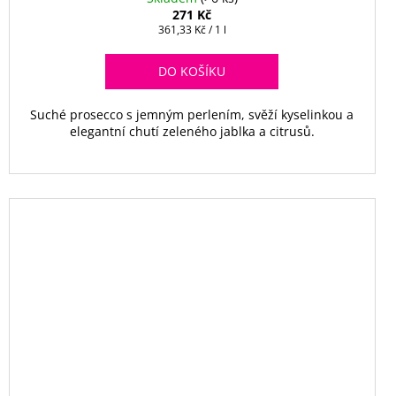
271 Kč
Měrná
361,33 Kč / 1 l
cena:
DO KOŠÍKU
Suché prosecco s jemným perlením, svěží kyselinkou a
elegantní chutí zeleného jablka a citrusů.