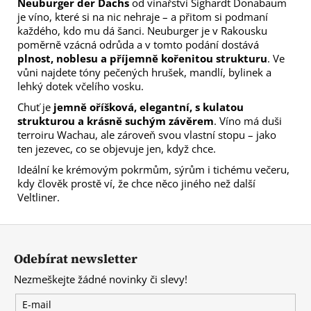
Neuburger der Dachs
od vinařství Sighardt Donabaum
je víno, které si na nic nehraje – a přitom si podmaní
každého, kdo mu dá šanci. Neuburger je v Rakousku
poměrně vzácná odrůda a v tomto podání dostává
plnost, noblesu a příjemně kořenitou strukturu
. Ve
vůni najdete tóny pečených hrušek, mandlí, bylinek a
lehký dotek včelího vosku.
Chuť je
jemně oříšková, elegantní, s kulatou
strukturou a krásně suchým závěrem
. Víno má duši
terroiru Wachau, ale zároveň svou vlastní stopu – jako
ten jezevec, co se objevuje jen, když chce.
Ideální ke krémovým pokrmům, sýrům i tichému večeru,
kdy člověk prostě ví, že chce něco jiného než další
Veltliner.
Z
á
Odebírat newsletter
p
Nezmeškejte žádné novinky či slevy!
a
t
E-mail