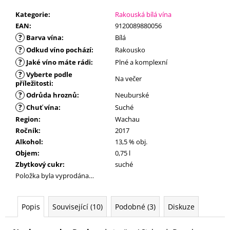
č
u
Kategorie
:
Rakouská bílá vína
j
EAN
:
9120089880056
e
?
Barva vína
:
Bílá
m
?
Odkud víno pochází
:
Rakousko
e
?
Jaké víno máte rádi
:
Plné a komplexní
?
Vyberte podle
Na večer
příležitosti
:
?
Odrůda hroznů
:
Neuburské
?
Chuť vína
:
Suché
Region
:
Wachau
Ročník
:
2017
Alkohol
:
13,5 % obj.
Objem
:
0,75 l
Zbytkový cukr
:
suché
Položka byla vyprodána…
Popis
Související (10)
Podobné (3)
Diskuze