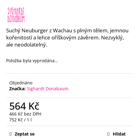
a
j
í
Suchý Neuburger z Wachau s plným tělem, jemnou
t
kořenitostí a lehce oříškovým závěrem. Nezvyklý,
?
ale neodolatelný.
Položka byla vyprodána…
HLEDAT
Objednáno
Značka:
Sighardt Donabaum
D
564 Kč
o
p
466 Kč bez DPH
o
Měrná
752 Kč / 1 l
r
cena:
u
Zeptat se
Hlídat