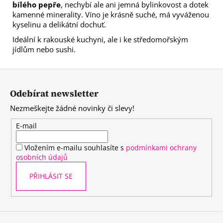
bílého pepře
, nechybí ale ani jemná bylinkovost a dotek
kamenné minerality. Víno je krásně suché, má vyváženou
kyselinu a delikátní dochuť.
Ideální k rakouské kuchyni, ale i ke středomořským
jídlům nebo sushi.
Z
á
Odebírat newsletter
p
Nezmeškejte žádné novinky či slevy!
a
t
E-mail
í
Vložením e-mailu souhlasíte s
podmínkami ochrany
osobních údajů
PŘIHLÁSIT SE