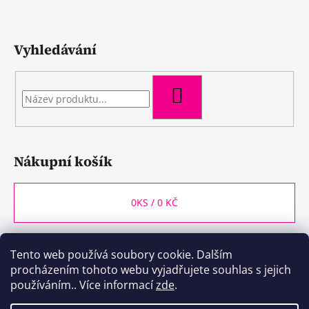
Vyhledávání
HLEDAT
Nákupní košík
0
KS /
0 KČ
Tento web používá soubory cookie. Dalším
WineBox CB
Kozlovna CB
Plzeňka CB
procházením tohoto webu vyjadřujete souhlas s jejich
používáním.. Více informací
zde
.