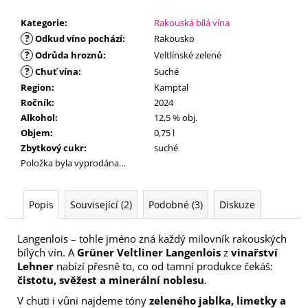
č
u
Kategorie
:
Rakouská bílá vína
j
?
Odkud víno pochází
:
Rakousko
e
?
Odrůda hroznů
:
Veltlínské zelené
m
?
Chuť vína
:
Suché
e
Region
:
Kamptal
Ročník
:
2024
Alkohol
:
12,5 % obj.
Objem
:
0,75 l
Zbytkový cukr
:
suché
Položka byla vyprodána…
Popis
Související (2)
Podobné (3)
Diskuze
Langenlois – tohle jméno zná každý milovník rakouských
bílých vín. A
Grüner Veltliner Langenlois
z
vinařství
Lehner
nabízí přesně to, co od tamní produkce čekáš:
čistotu, svěžest a minerální noblesu
.
V chuti i vůni najdeme tóny
zeleného jablka, limetky a