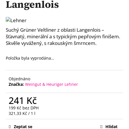
Langenlois
a
j
í
t
Suchý Grüner Veltliner z oblasti Langenlois –
?
šťavnatý, minerální a s typickým pepřovým finišem.
Skvěle vyvážený, s rakouským šmrncem.
Položka byla vyprodána…
HLEDAT
Objednáno
Značka:
Weingut & Heuriger Lehner
D
241 Kč
o
p
199 Kč bez DPH
o
Měrná
321,33 Kč / 1 l
r
cena:
u
Zeptat se
Hlídat