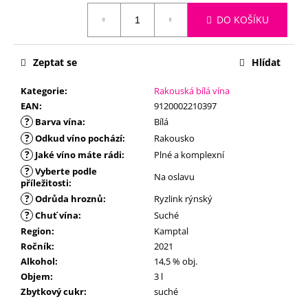
č
cena:
u
DO KOŠÍKU
j
e
m
Zeptat se
Hlídat
e
Kategorie
:
Rakouská bílá vína
EAN
:
9120002210397
?
Barva vína
:
Bílá
?
Odkud víno pochází
:
Rakousko
?
Jaké víno máte rádi
:
Plné a komplexní
?
Vyberte podle
Na oslavu
příležitosti
:
?
Odrůda hroznů
:
Ryzlink rýnský
?
Chuť vína
:
Suché
Region
:
Kamptal
Ročník
:
2021
Alkohol
:
14,5 % obj.
Objem
:
3 l
Zbytkový cukr
:
suché