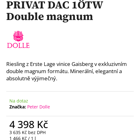
PRIVAT DAC 1ÖTW
a
Double magnum
j
í
t
?
Riesling z Erste Lage vinice Gaisberg v exkluzivním
double magnum formátu. Minerální, elegantní a
HLEDAT
absolutně výjimečný.
D
Na dotaz
o
Značka:
Peter Dolle
p
o
4 398 Kč
r
3 635 Kč bez DPH
u
Měrná
1 466 Kč / 1 l