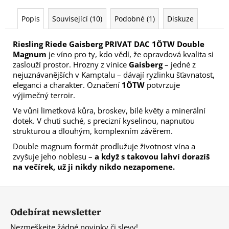
Popis
Související (10)
Podobné (1)
Diskuze
Riesling Riede Gaisberg PRIVAT DAC 1ÖTW Double
Magnum
je víno pro ty, kdo vědí, že opravdová kvalita si
zaslouží prostor. Hrozny z vinice
Gaisberg
– jedné z
nejuznávanějších v Kamptalu – dávají ryzlinku šťavnatost,
eleganci a charakter. Označení
1ÖTW
potvrzuje
výjimečný terroir.
Ve vůni limetková kůra, broskev, bílé květy a minerální
dotek. V chuti suché, s precizní kyselinou, napnutou
strukturou a dlouhým, komplexním závěrem.
Double magnum formát prodlužuje životnost vína a
zvyšuje jeho noblesu –
a když s takovou lahví dorazíš
na večírek, už ji nikdy nikdo nezapomene.
Z
á
Odebírat newsletter
p
Nezmeškejte žádné novinky či slevy!