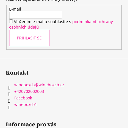
a
t
E-mail
í
Vložením e-mailu souhlasíte s
podmínkami ochrany
osobních údajů
PŘIHLÁSIT SE
Kontakt
wineboxcb
@
wineboxcb.cz
+420702002003
Facebook
wineboxcb1
Informace pro vás