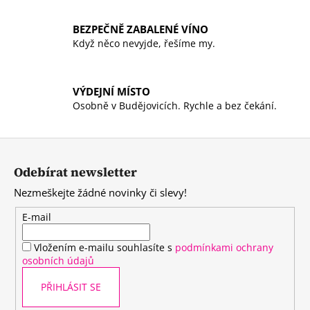
ý
p
BEZPEČNĚ ZABALENÉ VÍNO
i
Když něco nevyjde, řešíme my.
s
u
VÝDEJNÍ MÍSTO
Osobně v Budějovicích. Rychle a bez čekání.
Z
á
Odebírat newsletter
p
Nezmeškejte žádné novinky či slevy!
a
t
E-mail
í
Vložením e-mailu souhlasíte s
podmínkami ochrany
osobních údajů
PŘIHLÁSIT SE