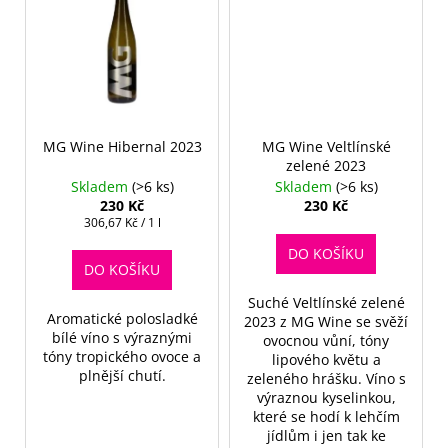
č
u
j
e
m
e
MG Wine Hibernal 2023
MG Wine Veltlínské
zelené 2023
Skladem
(>6 ks)
Skladem
(>6 ks)
230 Kč
230 Kč
Měrná
306,67 Kč / 1 l
cena:
DO KOŠÍKU
DO KOŠÍKU
Suché Veltlínské zelené
Aromatické polosladké
2023 z MG Wine se svěží
bílé víno s výraznými
ovocnou vůní, tóny
tóny tropického ovoce a
lipového květu a
plnější chutí.
zeleného hrášku. Víno s
výraznou kyselinkou,
které se hodí k lehčím
jídlům i jen tak ke