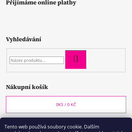
Přijímáme online platby
Vyhledávání
HLEDAT
Nákupní košík
0
KS /
0 KČ
Tento web používá soubory cookie. Dalším
WineBox CB
Kozlovna CB
Plzeňka CB