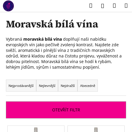
K
Přejít
Hledat
Náku
M
Přihlášení
na
o
obsah
Zpět
Zpět
košík
š
Moravská bílá vína
í
C
k
o
Vybraná
moravská bílá vína
doplňují naši nabídku
evropských vín jako pečlivě zvolený kontrast. Najdete zde
p
svěží, aromatická i plnější vína z tradičních moravských
o
odrůd, která kladou důraz na čistotu projevu, vyváženost a
t
dobrou pitelnost. Moravská bílá vína se hodí k rybám,
lehkým jídlům, sýrům i samostatnému popíjení.
ř
e
Ř
b
a
Nejprodávanější
Nejlevnější
Nejdražší
Abecedně
u
z
j
e
e
n
OTEVŘÍT FILTR
t
í
e
p
V
n