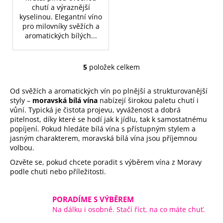
chutí a výraznější
kyselinou. Elegantní víno
pro milovníky svěžích a
aromatických bílých...
5
položek celkem
O
v
Od svěžích a aromatických vín po plnější a strukturovanější
l
styly –
moravská bílá vína
nabízejí širokou paletu chutí i
á
vůní. Typická je čistota projevu, vyváženost a dobrá
d
pitelnost, díky které se hodí jak k jídlu, tak k samostatnému
a
popíjení. Pokud hledáte bílá vína s přístupným stylem a
c
jasným charakterem, moravská bílá vína jsou příjemnou
í
volbou.
p
Ozvěte se, pokud chcete poradit s výběrem vína z Moravy
r
podle chuti nebo příležitosti.
v
k
PORADÍME S VÝBĚREM
y
Na dálku i osobně. Stačí říct, na co máte chuť.
v