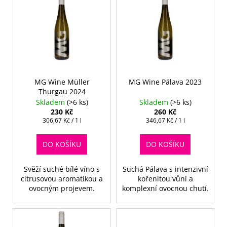
r
ý
a
o
p
j
d
i
í
u
s
t
k
p
?
t
r
ů
o
MG Wine Müller
MG Wine Pálava 2023
Thurgau 2024
d
Skladem
(>6 ks)
Skladem
(>6 ks)
u
230 Kč
260 Kč
HLEDAT
k
Měrná
Měrná
306,67 Kč / 1 l
346,67 Kč / 1 l
cena:
cena:
t
DO KOŠÍKU
DO KOŠÍKU
ů
D
Svěží suché bílé víno s
Suchá Pálava s intenzivní
o
citrusovou aromatikou a
kořenitou vůní a
p
ovocným projevem.
komplexní ovocnou chutí.
o
r
u