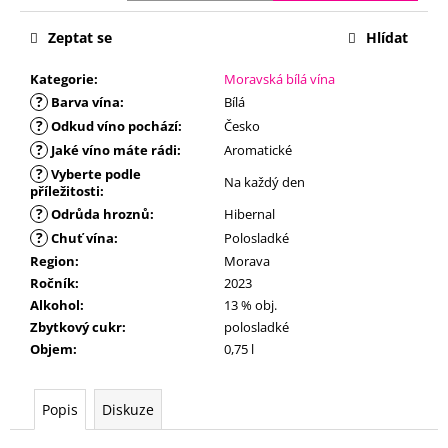
č
u
Zeptat se
Hlídat
j
e
Kategorie
:
Moravská bílá vína
m
?
Barva vína
:
Bílá
e
?
Odkud víno pochází
:
Česko
?
Jaké víno máte rádi
:
Aromatické
?
Vyberte podle
Na každý den
příležitosti
:
?
Odrůda hroznů
:
Hibernal
?
Chuť vína
:
Polosladké
Region
:
Morava
Ročník
:
2023
Alkohol
:
13 % obj.
Zbytkový cukr
:
polosladké
Objem
:
0,75 l
Popis
Diskuze