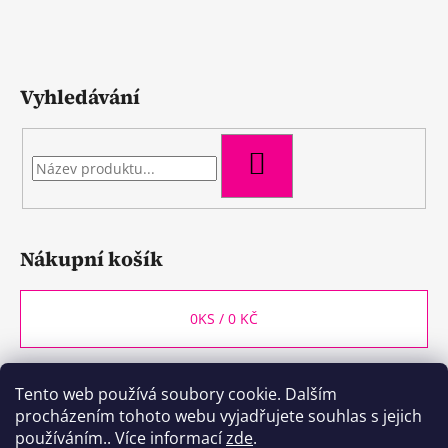
Vyhledávání
HLEDAT
Nákupní košík
0
KS /
0 KČ
Tento web používá soubory cookie. Dalším
WineBox CB
Kozlovna CB
Plzeňka CB
procházením tohoto webu vyjadřujete souhlas s jejich
používáním.. Více informací
zde
.