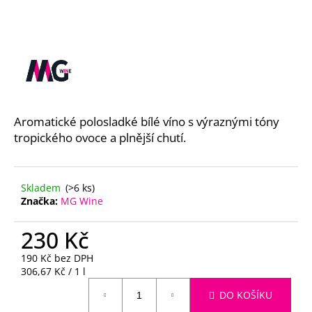
a
j
í
t
?
Aromatické polosladké bílé víno s výraznými tóny
tropického ovoce a plnější chutí.
HLEDAT
Skladem
(>6 ks)
Značka:
MG Wine
D
230 Kč
o
p
190 Kč bez DPH
o
Měrná
306,67 Kč / 1 l
r
cena:
DO KOŠÍKU
u