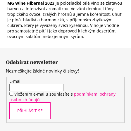
MG Wine Hibernal 2023
je polosladké bílé víno se zlatavou
barvou a intenzivní aromatikou. Ve vůni dominují tóny
tropického ovoce, zralých hroznů a jemná kořenitost. Chuť
je plná, hladká a harmonická, s příjemným zbytkovým
cukrem, který je vyvážený svěží kyselinou. Víno je vhodné
pro samostatné pití i jako doprovod k lehkým dezertům,
ovocným salátům nebo jemným sýrům.
Z
á
Odebírat newsletter
p
Nezmeškejte žádné novinky či slevy!
a
t
E-mail
í
Vložením e-mailu souhlasíte s
podmínkami ochrany
osobních údajů
PŘIHLÁSIT SE