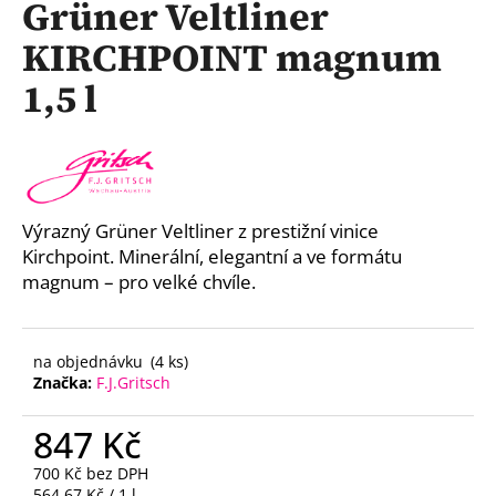
Grüner Veltliner
a
KIRCHPOINT magnum
j
í
1,5 l
t
?
Výrazný Grüner Veltliner z prestižní vinice
Kirchpoint. Minerální, elegantní a ve formátu
HLEDAT
magnum – pro velké chvíle.
D
na objednávku
(4 ks)
o
Značka:
F.J.Gritsch
p
o
847 Kč
r
u
700 Kč bez DPH
Měrná
564,67 Kč / 1 l