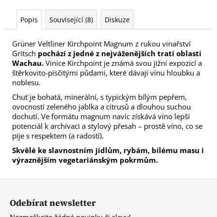
Popis
Související (8)
Diskuze
Grüner Veltliner Kirchpoint Magnum z rukou vinařství
Gritsch
pochází z jedné z nejváženějších tratí oblasti
Wachau.
Vinice Kirchpoint je známá svou jižní expozicí a
štěrkovito-písčitými půdami, které dávají vínu hloubku a
noblesu.
Chuť je bohatá, minerální, s typickým bílým pepřem,
ovocností zeleného jablka a citrusů a dlouhou suchou
dochutí. Ve formátu magnum navíc získává víno lepší
potenciál k archivaci a stylový přesah – prostě víno, co se
pije s respektem (a radostí).
Skvělé ke slavnostním jídlům, rybám, bílému masu i
výraznějším vegetariánským pokrmům.
Z
á
Odebírat newsletter
p