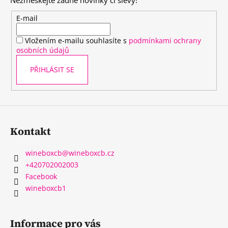
Nezmeškejte žádné novinky či slevy!
a
t
E-mail
í
Vložením e-mailu souhlasíte s
podmínkami ochrany
osobních údajů
PŘIHLÁSIT SE
Kontakt
wineboxcb
@
wineboxcb.cz
+420702002003
Facebook
wineboxcb1
Informace pro vás