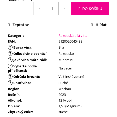
č
cena:
u
DO KOŠÍKU
j
e
m
Zeptat se
Hlídat
e
Kategorie
:
Rakouská bílá vína
EAN
:
9120020045438
?
Barva vína
:
Bílá
?
Odkud víno pochází
:
Rakousko
?
Jaké víno máte rádi
:
Minerální
?
Vyberte podle
Na večer
příležitosti
:
?
Odrůda hroznů
:
Veltlínské zelené
?
Chuť vína
:
Suché
Region
:
Wachau
Ročník
:
2023
Alkohol
:
13 % obj.
Objem
:
1,5 l (Magnum)
Zbytkový cukr
:
suché