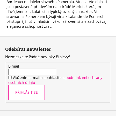
Bordeaux nedaleko slavného Pomerolu. Vína z této oblasti
jsou postavená především na odrůdě Merlot, která jim
dává jemnost, kulatost a typický ovocný charakter. Ve
srovnání s Pomerolem bývají vína z Lalande-de-Pomerol
přístupnější už v mladším věku, zároveň si ale zachovávají
eleganci a schopnost zrát.
Z
á
Odebírat newsletter
p
Nezmeškejte žádné novinky či slevy!
a
t
E-mail
í
Vložením e-mailu souhlasíte s
podmínkami ochrany
osobních údajů
PŘIHLÁSIT SE