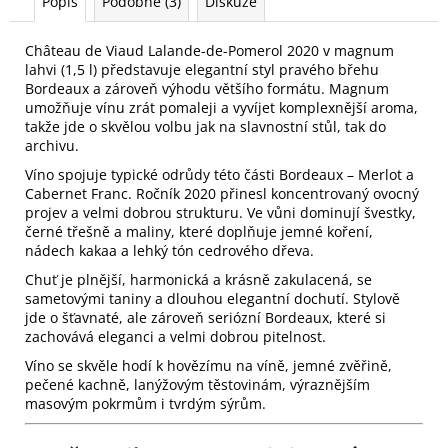
Popis
Podobné (3)
Diskuze
Château de Viaud Lalande-de-Pomerol 2020 v magnum
lahvi (1,5 l) představuje elegantní styl pravého břehu
Bordeaux a zároveň výhodu většího formátu. Magnum
umožňuje vínu zrát pomaleji a vyvíjet komplexnější aroma,
takže jde o skvělou volbu jak na slavnostní stůl, tak do
archivu.
Víno spojuje typické odrůdy této části Bordeaux – Merlot a
Cabernet Franc. Ročník 2020 přinesl koncentrovaný ovocný
projev a velmi dobrou strukturu. Ve vůni dominují švestky,
černé třešně a maliny, které doplňuje jemné koření,
nádech kakaa a lehký tón cedrového dřeva.
Chuť je plnější, harmonická a krásně zakulacená, se
sametovými taniny a dlouhou elegantní dochutí. Stylově
jde o šťavnaté, ale zároveň seriózní Bordeaux, které si
zachovává eleganci a velmi dobrou pitelnost.
Víno se skvěle hodí k hovězímu na víně, jemné zvěřině,
pečené kachně, lanýžovým těstovinám, výraznějším
masovým pokrmům i tvrdým sýrům.