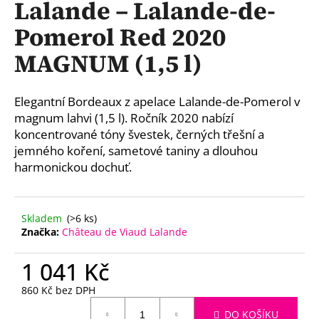
Lalande – Lalande-de-
a
Pomerol Red 2020
j
í
MAGNUM (1,5 l)
t
?
Elegantní Bordeaux z apelace Lalande-de-Pomerol v
magnum lahvi (1,5 l). Ročník 2020 nabízí
koncentrované tóny švestek, černých třešní a
jemného koření, sametové taniny a dlouhou
HLEDAT
harmonickou dochuť.
Skladem
(>6 ks)
D
Značka:
Château de Viaud Lalande
o
p
1 041 Kč
o
r
860 Kč bez DPH
Měrná
u
DO KOŠÍKU
cena: