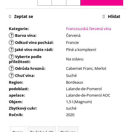
č
u
j
Zeptat se
Hlídat
e
m
Kategorie
:
Francouzská červená vína
e
?
Barva vína
:
Červená
?
Odkud víno pochází
:
Francie
?
Jaké víno máte rádi
:
Plné a komplexní
?
Vyberte podle
Na oslavu
příležitosti
:
?
Odrůda hroznů
:
Cabernet Franc, Merlot
?
Chuť vína
:
Suché
Region
:
Bordeaux
podoblast
:
Lalande-de-Pomerol
apelace
:
Lalande-de-Pomerol AOC
Objem
:
1,5 l (Magnum)
Zbytkový cukr
:
suché
Ročník
:
2020