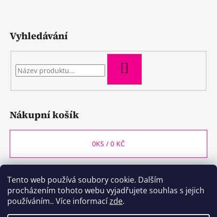
Vyhledávání
HLEDAT
Nákupní košík
0
KS /
0 KČ
Tento web používá soubory cookie. Dalším
WineBox CB
Kozlovna CB
Plzeňka CB
procházením tohoto webu vyjadřujete souhlas s jejich
používáním.. Více informací
zde
.