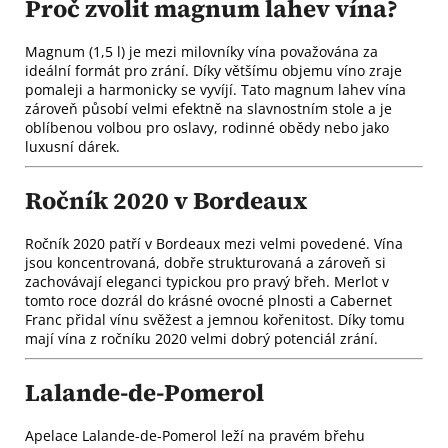
Proč zvolit magnum lahev vína?
Magnum (1,5 l) je mezi milovníky vína považována za
ideální formát pro zrání. Díky většímu objemu víno zraje
pomaleji a harmonicky se vyvíjí. Tato magnum lahev vína
zároveň působí velmi efektně na slavnostním stole a je
oblíbenou volbou pro oslavy, rodinné obědy nebo jako
luxusní dárek.
Ročník 2020 v Bordeaux
Ročník 2020 patří v Bordeaux mezi velmi povedené. Vína
jsou koncentrovaná, dobře strukturovaná a zároveň si
zachovávají eleganci typickou pro pravý břeh. Merlot v
tomto roce dozrál do krásné ovocné plnosti a Cabernet
Franc přidal vínu svěžest a jemnou kořenitost. Díky tomu
mají vína z ročníku 2020 velmi dobrý potenciál zrání.
Lalande-de-Pomerol
Apelace Lalande-de-Pomerol leží na pravém břehu