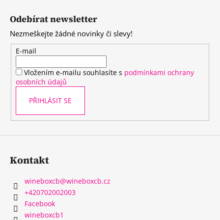
Z
a
á
Odebírat newsletter
j
p
Nezmeškejte žádné novinky či slevy!
í
a
t
t
E-mail
?
í
Vložením e-mailu souhlasíte s
podmínkami ochrany
osobních údajů
PŘIHLÁSIT SE
HLEDAT
D
Kontakt
o
p
wineboxcb
@
wineboxcb.cz
o
+420702002003
r
Facebook
u
wineboxcb1