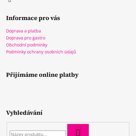
č
u
j
Informace pro vás
e
m
Doprava a platba
e
Doprava pro gastro
Obchodní podmínky
Podmínky ochrany osobních údajů
Přijímáme online platby
Vyhledávání
HLEDAT