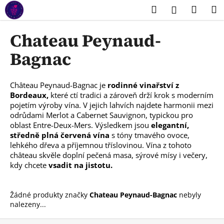
K
Přejít
Hledat
Náku
M
Přihlášení
na
o
obsah
Zpět
Zpět
košík
š
Chateau Peynaud-
í
C
Bagnac
k
o
p
Château Peynaud-Bagnac je
rodinné vinařství z
o
Bordeaux,
které ctí tradici a zároveň drží krok s moderním
t
pojetím výroby vína. V jejich lahvích najdete harmonii mezi
odrůdami Merlot a Cabernet Sauvignon, typickou pro
ř
oblast Entre-Deux-Mers. Výsledkem jsou
elegantní,
e
středně plná červená vína
s tóny tmavého ovoce,
b
lehkého dřeva a příjemnou tříslovinou. Vína z tohoto
château skvěle doplní pečená masa, sýrové mísy i večery,
u
kdy chcete
vsadit na jistotu.
j
e
t
Žádné produkty značky
Chateau Peynaud-Bagnac
nebyly
nalezeny...
e
n