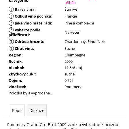
č
Kategorie
:
příběh
u
?
Barva vína
:
Šumivé
j
?
Odkud víno pochází
:
Francie
e
?
Jaké víno máte rádi
:
Plné a komplexní
m
?
Vyberte podle
e
Na večer
příležitosti
:
?
Odrůda hroznů
:
Chardonnay, Pinot Noir
?
Chuť vína
:
Suché
Region
:
Champagne
Ročník
:
2009
Alkohol
:
12,5 % obj.
Zbytkový cukr
:
suché
Objem
:
0,75 l
vinařství
:
Pommery
Položka byla vyprodána…
Popis
Diskuze
Pommery Grand Cru Brut 2009 vzniklo výhradně z hroznů