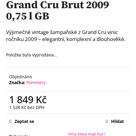
Grand Cru Brut 2009
a
0,75 l GB
j
í
t
Výjimečné vintage šampaňské z Grand Cru vinic
?
ročníku 2009 – elegantní, komplexní a dlouhověké.
Položka byla vyprodána…
HLEDAT
Objednáno
Značka:
Pommery
1 849 Kč
D
o
1 528 Kč bez DPH
p
Měrná
o
cena:
Zeptat se
Hlídat
r
u
Vína, která mají styl i