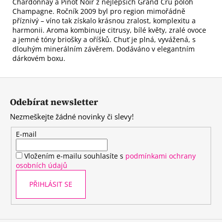
Chardonnay a Pinot Noir z nejlepších Grand Cru poloh
Champagne. Ročník 2009 byl pro region mimořádně
příznivý – víno tak získalo krásnou zralost, komplexitu a
harmonii. Aroma kombinuje citrusy, bílé květy, zralé ovoce
a jemné tóny briošky a oříšků. Chuť je plná, vyvážená, s
dlouhým minerálním závěrem. Dodáváno v elegantním
dárkovém boxu.
Z
á
Odebírat newsletter
p
Nezmeškejte žádné novinky či slevy!
a
t
E-mail
í
Vložením e-mailu souhlasíte s
podmínkami ochrany
osobních údajů
PŘIHLÁSIT SE