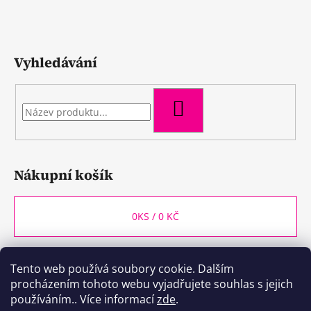
Vyhledávání
HLEDAT
Nákupní košík
0
KS /
0 KČ
Tento web používá soubory cookie. Dalším
WineBox CB
Kozlovna CB
Plzeňka CB
procházením tohoto webu vyjadřujete souhlas s jejich
používáním.. Více informací
zde
.