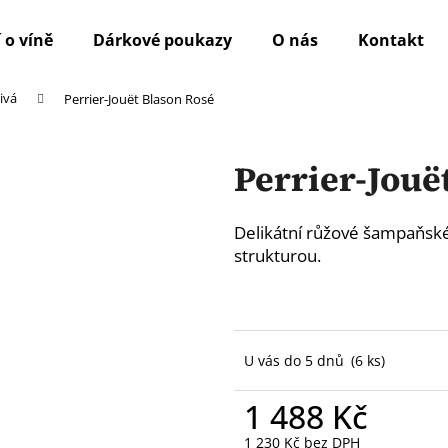
 o víně
Dárkové poukazy
O nás
Kontakt
ivá
Perrier-Jouët Blason Rosé
Co potřebujete najít?
Perrier-Jouë
HLEDAT
Delikátní růžové šampaňs
strukturou.
Doporučujeme
U vás do 5 dnů
(6 ks)
1 488 Kč
1 230 Kč bez DPH