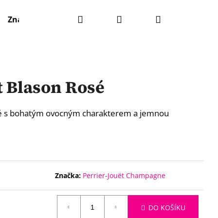
Hledat
Přihlášení
Nákupní
Značky
košík
t Blason Rosé
ké s bohatým ovocným charakterem a jemnou
Značka:
Perrier-Jouët Champagne
DO KOŠÍKU