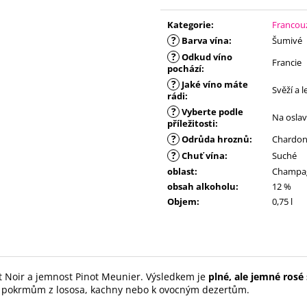
Měrná
cena:
Kategorie
:
Francou
?
Barva vína
:
Šumivé
?
Odkud víno
Francie
pochází
:
?
Jaké víno máte
Svěží a 
rádi
:
?
Vyberte podle
Na osla
příležitosti
:
?
Odrůda hroznů
:
Chardonn
?
Chuť vína
:
Suché
oblast
:
Champa
obsah alkoholu
:
12 %
Objem
:
0,75 l
t Noir a jemnost Pinot Meunier. Výsledkem je
plné, ale jemné rosé
í k pokrmům z lososa, kachny nebo k ovocným dezertům.