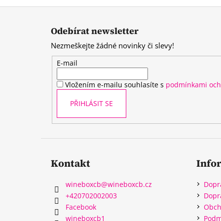
Z
á
Odebírat newsletter
p
Nezmeškejte žádné novinky či slevy!
a
t
E-mail
í
Vložením e-mailu souhlasíte s
podmínkami och
PŘIHLÁSIT SE
Kontakt
Info
wineboxcb
@
wineboxcb.cz
Dopr
+420702002003
Dopr
Facebook
Obch
wineboxcb1
Podm