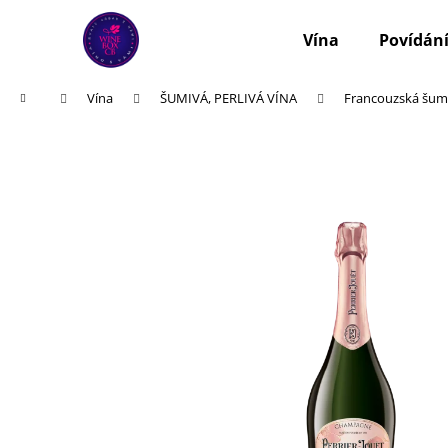
K
Přejít
na
o
Vína
Povídání
obsah
Zpět
Zpět
š
do
do
í
Domů
Vína
ŠUMIVÁ, PERLIVÁ VÍNA
Francouzská šum
k
obchodu
obchodu