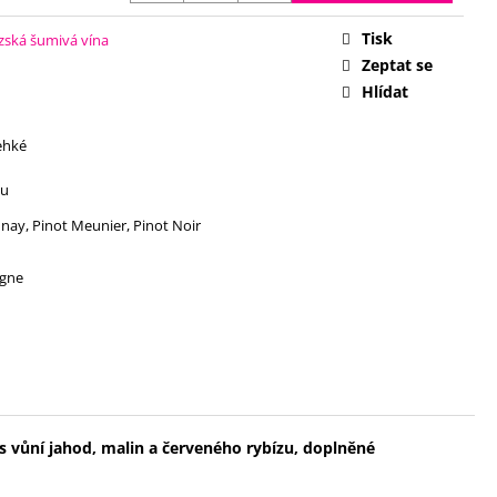
Tisk
zská šumivá vína
Zeptat se
Hlídat
lehké
vu
ay, Pinot Meunier, Pinot Noir
gne
 s vůní jahod, malin a červeného rybízu, doplněné