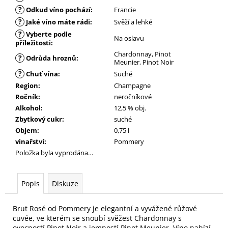
č
?
Odkud víno pochází
:
Francie
u
?
Jaké víno máte rádi
:
Svěží a lehké
j
e
?
Vyberte podle
Na oslavu
příležitosti
:
m
Chardonnay, Pinot
e
?
Odrůda hroznů
:
Meunier, Pinot Noir
?
Chuť vína
:
Suché
Region
:
Champagne
Ročník
:
neročníkové
Alkohol
:
12,5 % obj.
Zbytkový cukr
:
suché
Objem
:
0,75 l
vinařství
:
Pommery
Položka byla vyprodána…
Popis
Diskuze
Brut Rosé od Pommery je elegantní a vyvážené růžové
cuvée, ve kterém se snoubí svěžest Chardonnay s
ovocností Pinot Noir a jemností Pinot Meunier. Víno nabízí