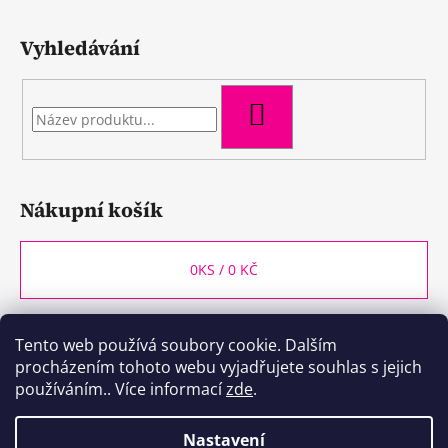
Vyhledávání
HLEDAT
Nákupní košík
0
KS /
0 KČ
Tento web používá soubory cookie. Dalším
WineBox CB
Kozlovna CB
Plzeňka CB
procházením tohoto webu vyjadřujete souhlas s jejich
používáním.. Více informací
zde
.
Nastavení