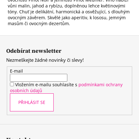
vůni malin, jahod a rybízu, doplněnou lehce květinovými
tóny. Chuť je delikátní, harmonická a osvěžující, s dlouhým
ovocným závěrem. Skvělé jako aperitiv, k lososu, jemným
masům či ovocným dezertům.
Z
á
Odebírat newsletter
p
Nezmeškejte žádné novinky či slevy!
a
t
E-mail
í
Vložením e-mailu souhlasíte s
podmínkami ochrany
osobních údajů
PŘIHLÁSIT SE