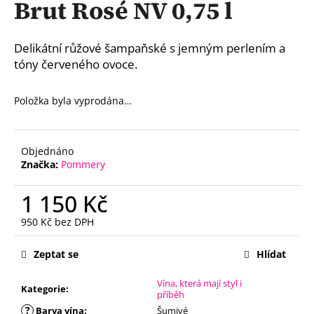
Brut Rosé NV 0,75 l
a
j
Delikátní růžové šampaňské s jemným perlením a
í
tóny červeného ovoce.
t
?
Položka byla vyprodána…
Objednáno
HLEDAT
Značka:
Pommery
1 150 Kč
D
950 Kč bez DPH
Měrná
o
cena:
p
Zeptat se
Hlídat
o
r
Vína, která mají styl i
Kategorie
:
příběh
u
?
Barva vína
:
Šumivé